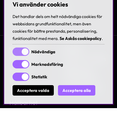
Vi använder cookies
Kundanpassad support
Tillgänglighetsdirektivet
Det handlar dels om helt nödvändiga cookies för
webbsidans grundfunktionalitet, men även
cookies för bättre prestanda, personalisering,
funktionalitet med mera.
Se Askås cookiepolicy
.
Om Askås
Karriär
Nödvändiga
Om Askås
Jobba hos Askås
Marknadsföring
Kontakt
Träffa våra
medarbetare
Statistik
Nyheter
Lediga tjänster
Villkor & Policies
Acceptera valda
Acceptera alla
Hållbarhet
Visselblåsning