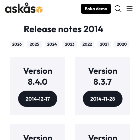
Boka demo
Release notes 2014
2026
2025
2024
2023
2022
2021
2020
20
Version
Version
8.4.0
8.3.7
2014-12-17
2014-11-28
Version
Version