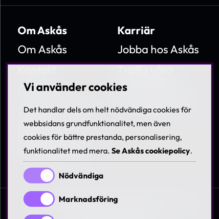
Om Askås
Karriär
Om Askås
Jobba hos Askås
Kontakt
Träffa våra
medarbetare
Vi använder cookies
Nyheter
Lediga tjänster
Villkor & Policies
Det handlar dels om helt nödvändiga cookies för
webbsidans grundfunktionalitet, men även
Hållbarhet
cookies för bättre prestanda, personalisering,
Visselblåsning
funktionalitet med mera.
Se Askås cookiepolicy
.
Nödvändiga
Marknadsföring
© 1997-2026 Askås I&R AB. All rights reserved. Se
våra
villkor och policies