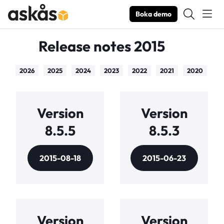
Boka demo
Release notes 2015
2026
2025
2024
2023
2022
2021
2020
20
Version
Version
8.5.5
8.5.3
2015-08-18
2015-06-23
Version
Version