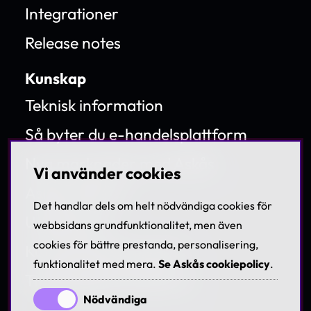
Integrationer
Release notes
Kunskap
Teknisk information
Så byter du e-handelsplattform
Nya marknader med Askås
Vi använder cookies
Askås Webinar
Det handlar dels om helt nödvändiga cookies för
Utbildningar
webbsidans grundfunktionalitet, men även
cookies för bättre prestanda, personalisering,
Kundanpassad support
funktionalitet med mera.
Se Askås cookiepolicy
.
Tillgänglighetsdirektivet
Nödvändiga