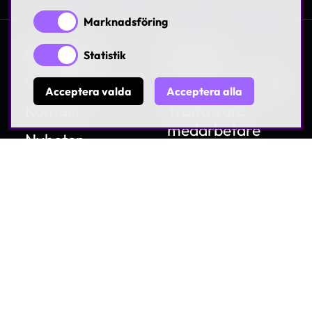
Marknadsföring
Om Askås
Karriär
Statistik
Om Askås
Jobba hos Askås
Acceptera valda
Acceptera alla
Kontakt
Träffa våra
medarbetare
Nyheter
Lediga tjänster
Villkor & Policies
Hållbarhet
Visselblåsning
© 1997-2026 Askås I&R AB. All rights reserved. Se