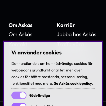
Om Askås
Karriär
Om Askås
Jobba hos Askås
Kontakt
Träffa våra
medarbetare
Vi använder cookies
Nyheter
Lediga tjänster
Villkor & Policies
Det handlar dels om helt nödvändiga cookies för
webbsidans grundfunktionalitet, men även
Hållbarhet
cookies för bättre prestanda, personalisering,
Visselblåsning
funktionalitet med mera.
Se Askås cookiepolicy
.
Nödvändiga