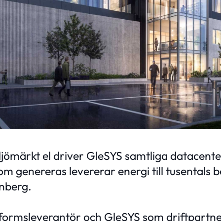
jömärkt el driver GleSYS samtliga datacente
 genereras levererar energi till tusentals b
nberg.
formsleverantör och GleSYS som driftpartner