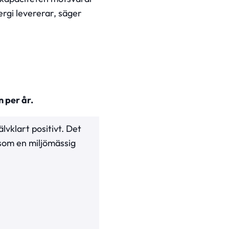
rgi levererar, säger
 per år.
lvklart positivt. Det
 som en miljömässig