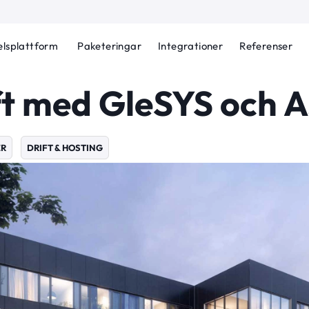
lsplattform
Paketeringar
Integrationer
Referenser
ft med GleSYS och 
ER
DRIFT & HOSTING