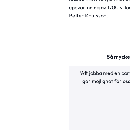
uppvärmning av 1700 villo
Petter Knutsson.
Så mycket
”Att jobba med en part
ger möjlighet för os