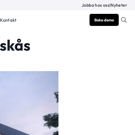
Jobba hos oss
|
Nyheter
Kontakt
Boka demo
Askås