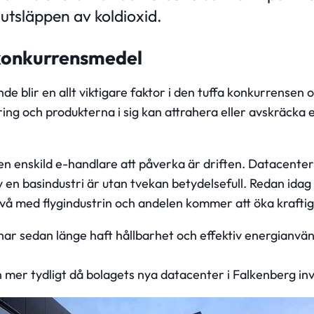
a utsläppen av koldioxid.
konkurrensmedel
de blir en allt viktigare faktor i den tuffa konkurrense
ring och produkterna i sig kan attrahera eller avskräcka
en enskild e-handlare att påverka är driften. Datacente
v en basindustri är utan tvekan betydelsefull. Redan ida
 nivå med flygindustrin och andelen kommer att öka krafti
har sedan länge haft hållbarhet och effektiv energianv
 mer tydligt då bolagets nya datacenter i Falkenberg inv