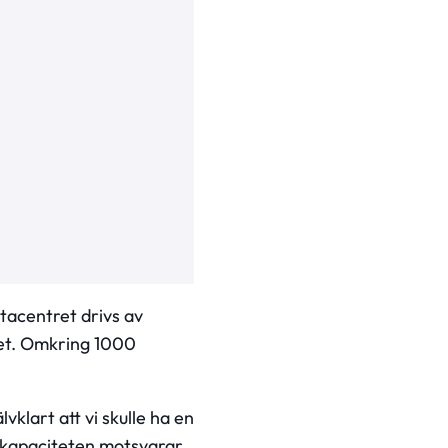
tacentret drivs av
tet. Omkring 1000
klart att vi skulle ha en
h kapaciteten motsvarar