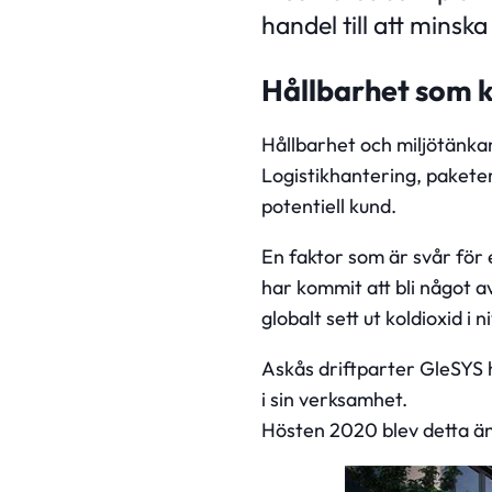
handel till att minsk
Hållbarhet som 
Hållbarhet och miljötänkan
Logistikhantering, pakete
potentiell kund.
En faktor som är svår för 
har kommit att bli något a
globalt sett ut koldioxid i
Askås driftparter GleSYS 
i sin verksamhet.
Hösten 2020 blev detta än