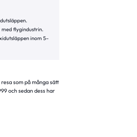
idutsläppen.
 med flygindustrin.
xidutsläppen inom 5­­–
 resa som på många sätt
999 och sedan dess har