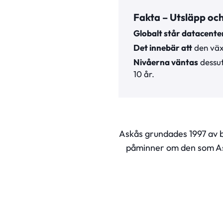
Fakta – Utsläpp oc
Globalt står datacente
Det innebär att
den väx
Nivåerna väntas
dessut
10 år.
Askås grundades 1997 av 
påminner om den som Ask