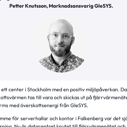
Petter Knutsson, Marknadsansvarig GleSYS.
 ett center i Stockholm med en positiv miljöpåverkan. Da
kottsvärmen tas till vara och skickas ut på fjärrvärmenä
ärms med överskottsenergi från GleSYS.
me för serverhallar och kontor i Falkenberg var det själv
ösning. Nu är datacentret knutet till fjärrvärmenätet oc