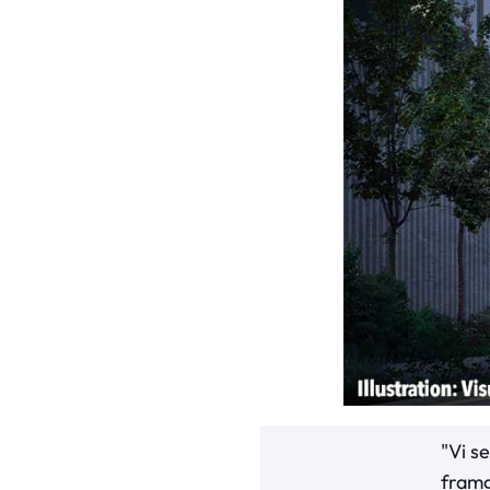
"Vi s
framg