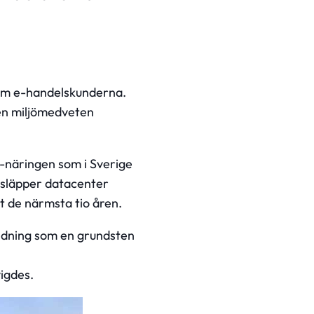
n om e-handelskunderna.
 en miljömedveten
r-näringen som i Sverige
g släpper datacenter
gt de närmsta tio åren.
ändning som en grundsten
igdes.