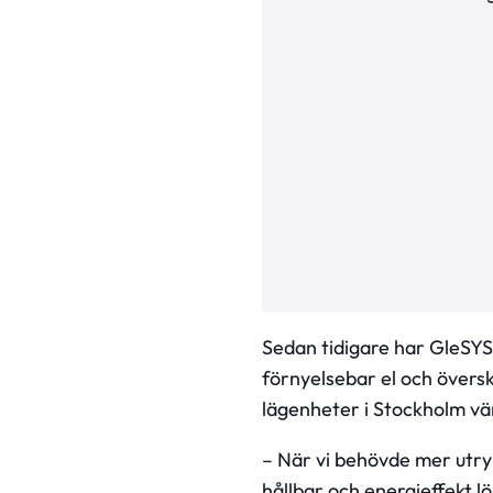
Sedan tidigare har GleSYS
förnyelsebar el och övers
lägenheter i Stockholm v
– När vi behövde mer utrym
hållbar och energieffekt l