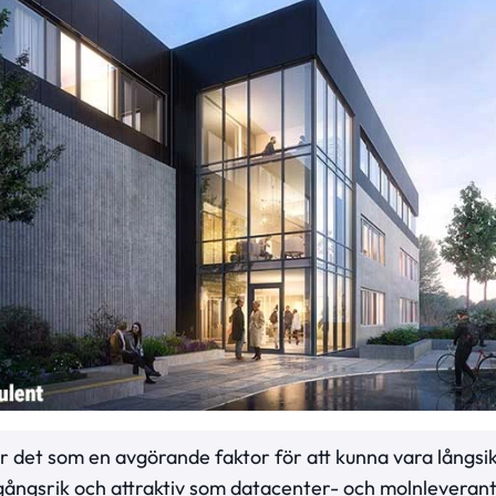
er det som en avgörande faktor för att kunna vara långsik
ångsrik och attraktiv som datacenter- och molnleverant