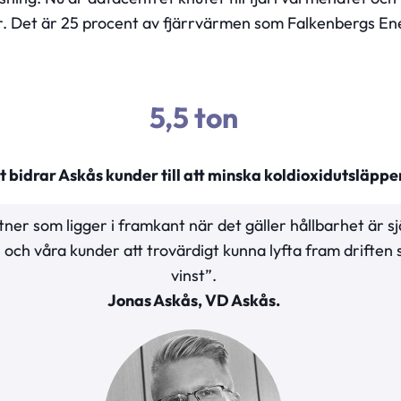
r. Det är 25 procent av fjärrvärmen som Falkenbergs Ene
5,5 ton
 bidrar Askås kunder till att minska koldioxidutsläppen
ner som ligger i framkant när det gäller hållbarhet är sjä
s och våra kunder att trovärdigt kunna lyfta fram driften
vinst”.
Jonas Askås, VD Askås.