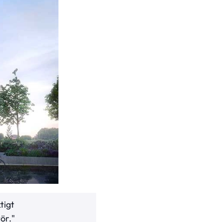
tigt
ör."