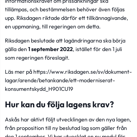
informationskravet om prissänkningar ska
tillämpas, och bestämmelsen behöver även följas
upp. Riksdagen riktade därför ett tillkännagivande,
en uppmaning, till regeringen om detta.
Riksdagen beslutade att lagändringarna ska börja
gälla den
1 september 2022
, istället för den 1 juli
som regeringen föreslagit.
Läs mer på
https://www.riksdagen.se/sv/dokument-
lagar/arende/betankande/ett-moderniserat-
konsumentskydd_H901CU19
Hur kan du följa lagens krav?
Askås har aktivt följt utvecklingen av den nya lagen,
från proposition till ny beslutad lag som gäller från
den 1 september. Vi har utvecklat en ny modul för