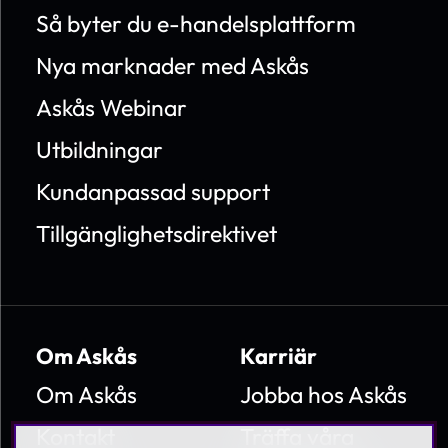
Så byter du e-handelsplattform
Nya marknader med Askås
Askås Webinar
Utbildningar
Kundanpassad support
Tillgänglighetsdirektivet
Om Askås
Karriär
Om Askås
Jobba hos Askås
Kontakt
Träffa våra