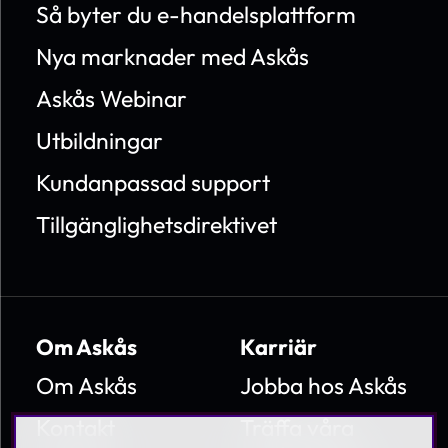
Så byter du e-handelsplattform
Nya marknader med Askås
Askås Webinar
Utbildningar
Kundanpassad support
Tillgänglighetsdirektivet
Om Askås
Karriär
Om Askås
Jobba hos Askås
Kontakt
Träffa våra