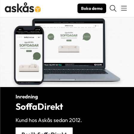
Boka demo
Produktbilder SoffaDirekt
Inredning
SoffaDirekt
Kund hos Askås sedan 2012.