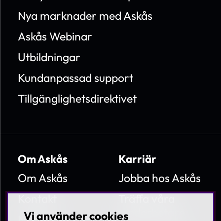
Nya marknader med Askås
Askås Webinar
Utbildningar
Kundanpassad support
Tillgänglighetsdirektivet
Om Askås
Karriär
Om Askås
Jobba hos Askås
Kontakt
Träffa våra
medarbetare
Vi använder cookies
Nyheter