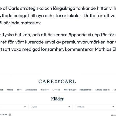
e of Carls strategiska och långsiktiga tänkande hittar vi
tade bolaget till nya och större lokaler. Detta för att v
l började mattas av.
 tyska butiken, och ett år senare öppnade vi upp för förs
ret för vårt kurerade urval av premiumvarumärken har va
fortsatt växa med god lönsamhet, kommenterar Mathias 