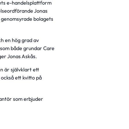
ets e-handelsplattform
relseordförande Jonas
de genomsyrade bolagets
ch en hög grad av
r som både grundar Care
äger Jonas Askås.
 är självklart ett
också ett kvitto på
rantör som erbjuder