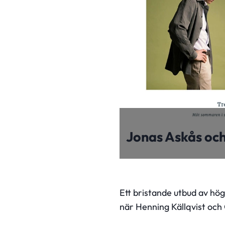
Jonas Askås och
Ett bristande utbud av hö
när Henning Källqvist oc