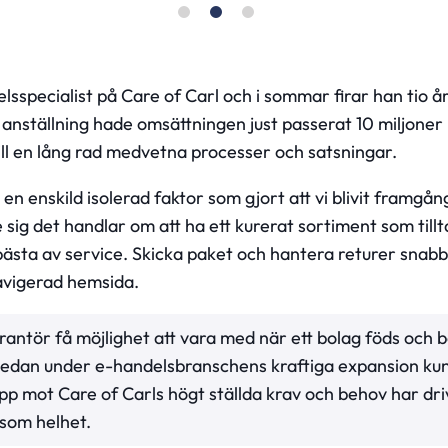
specialist på Care of Carl och i sommar firar han tio år
anställning hade omsättningen just passerat 10 miljoner 
ill en lång rad medvetna processer och satsningar.
 en enskild isolerad faktor som gjort att vi blivit framgån
re sig det handlar om att ha ett kurerat sortiment som tillta
bästa av service. Skicka paket och hantera returer snabbt
navigerad hemsida.
antör få möjlighet att vara med när ett bolag föds och b
 sedan under e-handelsbranschens kraftiga expansion ku
p mot Care of Carls högt ställda krav och behov har driv
 som helhet.