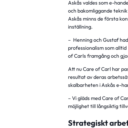
Askås valdes som e-hande
och bakomliggande teknik v
Askås minns de första kon
inställning.
– Henning och Gustaf hade
professionalism som allti
of Carls framgång och gjor
Att nu Care of Carl har pa
resultat av deras arbetssät
skalbarheten i Askås e-ha
– Vi gläds med Care of Car
möjlighet till långsiktig ti
Strategiskt
arbe