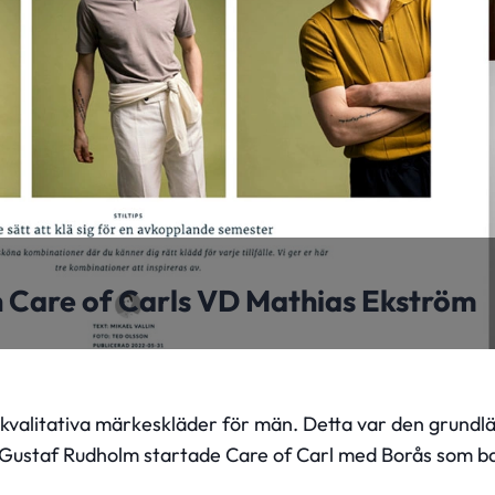
 Care of Carls VD Mathias Ekström
gkvalitativa märkeskläder för män. Detta var den grund
h Gustaf Rudholm startade Care of Carl med Borås som b