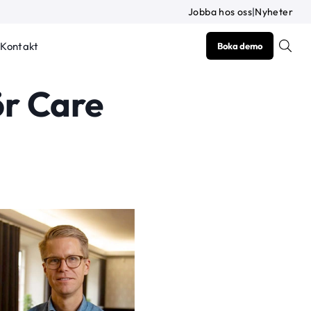
Jobba hos oss
|
Nyheter
Kontakt
Boka demo
ör Care