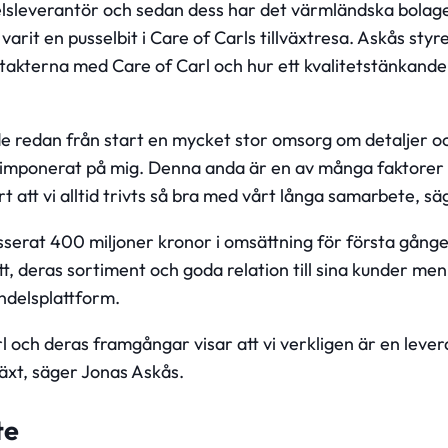
lsleverantör och sedan dess har det värmländska bolag
arit en pusselbit i Care of Carls tillväxtresa. Askås sty
takterna med Care of Carl och hur ett kvalitetstänkan
 redan från start en mycket stor omsorg om detaljer o
d imponerat på mig. Denna anda är en av många faktore
t att vi alltid trivts så bra med vårt långa samarbete, s
sserat 400 miljoner kronor i omsättning för första gången
t, deras sortiment och goda relation till sina kunder men 
ndelsplattform.
l och deras framgångar visar att vi verkligen är en leve
llväxt, säger Jonas Askås.
te