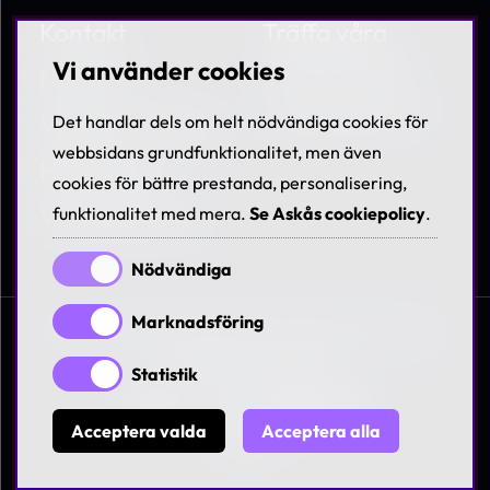
Kontakt
Träffa våra
medarbetare
Vi använder cookies
Nyheter
Lediga tjänster
Villkor & Policies
Det handlar dels om helt nödvändiga cookies för
webbsidans grundfunktionalitet, men även
Hållbarhet
cookies för bättre prestanda, personalisering,
Visselblåsning
funktionalitet med mera.
Se Askås cookiepolicy
.
Nödvändiga
Marknadsföring
© 1997-2026 Askås I&R AB. All rights reserved. Se
våra
villkor och policies
Statistik
Acceptera valda
Acceptera alla
In English