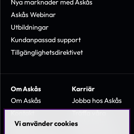
Nya marknader med Askås
Askås Webinar
Utbildningar
Kundanpassad support
Tillgänglighetsdirektivet
Om Askås
Karriär
Om Askås
Jobba hos Askås
Kontakt
Träffa våra
medarbetare
Vi använder cookies
Nyheter
Lediga tjänster