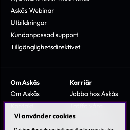
Askås Webinar
Utbildningar
Kundanpassad support
Tillgänglighetsdirektivet
Om Askås
Karriär
Om Askås
Jobba hos Askås
Kontakt
Träffa våra
medarbetare
Vi använder cookies
Nyheter
Lediga tjänster
Det handlar dels om helt nödvändiga cookies för