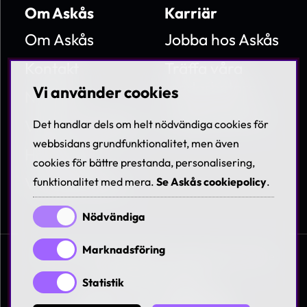
Om Askås
Karriär
Om Askås
Jobba hos Askås
Kontakt
Träffa våra
medarbetare
Vi använder cookies
Nyheter
Lediga tjänster
Villkor & Policies
Det handlar dels om helt nödvändiga cookies för
webbsidans grundfunktionalitet, men även
Hållbarhet
cookies för bättre prestanda, personalisering,
Visselblåsning
funktionalitet med mera.
Se Askås cookiepolicy
.
Nödvändiga
Marknadsföring
© 1997-2026 Askås I&R AB. All rights reserved. Se
våra
villkor och policies
Statistik