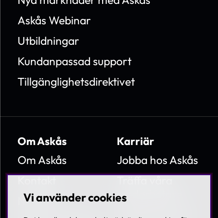
Askås Webinar
Utbildningar
Kundanpassad support
Tillgänglighetsdirektivet
Om Askås
Karriär
Om Askås
Jobba hos Askås
Kontakt
Träffa våra
medarbetare
Vi använder cookies
Nyheter
Lediga tjänster