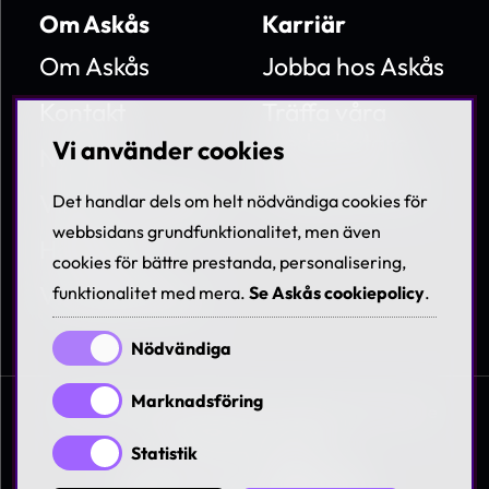
Om Askås
Karriär
Om Askås
Jobba hos Askås
Kontakt
Träffa våra
medarbetare
Vi använder cookies
Nyheter
Lediga tjänster
Villkor & Policies
Det handlar dels om helt nödvändiga cookies för
webbsidans grundfunktionalitet, men även
Hållbarhet
cookies för bättre prestanda, personalisering,
Visselblåsning
funktionalitet med mera.
Se Askås cookiepolicy
.
Nödvändiga
Marknadsföring
© 1997-2026 Askås I&R AB. All rights reserved. Se
våra
villkor och policies
Statistik