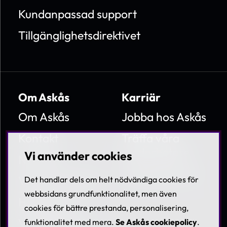
Kundanpassad support
Tillgänglighetsdirektivet
Om Askås
Karriär
Om Askås
Jobba hos Askås
Kontakt
Träffa våra
medarbetare
Vi använder cookies
Nyheter
Lediga tjänster
Villkor & Policies
Det handlar dels om helt nödvändiga cookies för
webbsidans grundfunktionalitet, men även
Hållbarhet
cookies för bättre prestanda, personalisering,
Visselblåsning
funktionalitet med mera.
Se Askås cookiepolicy
.