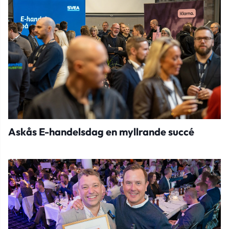
Askås E-handelsdag en myllrande succé