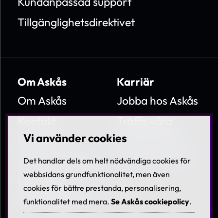
Kundanpassad support
Tillgänglighetsdirektivet
Om Askås
Karriär
Om Askås
Jobba hos Askås
Kontakt
Träffa våra
medarbetare
Vi använder cookies
Nyheter
Lediga tjänster
Villkor & Policies
Det handlar dels om helt nödvändiga cookies för
webbsidans grundfunktionalitet, men även
Hållbarhet
cookies för bättre prestanda, personalisering,
Visselblåsning
funktionalitet med mera.
Se Askås cookiepolicy
.