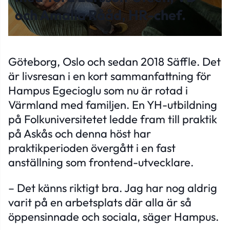
och Amalia Rååd, HR-chef.
Göteborg, Oslo och sedan 2018 Säffle. Det
är livsresan i en kort sammanfattning för
Hampus Egecioglu som nu är rotad i
Värmland med familjen. En YH-utbildning
på Folkuniversitetet ledde fram till praktik
på Askås och denna höst har
praktikperioden övergått i en fast
anställning som frontend-utvecklare.
– Det känns riktigt bra. Jag har nog aldrig
varit på en arbetsplats där alla är så
öppensinnade och sociala, säger Hampus.