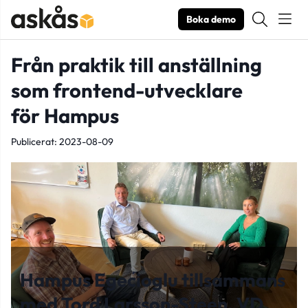
Boka demo
Från praktik till anställning
som frontend-utvecklare
för Hampus
Publicerat: 2023-08-09
Hampus Egecioglu tillsammans
med Tord Larsson-Steen, VD