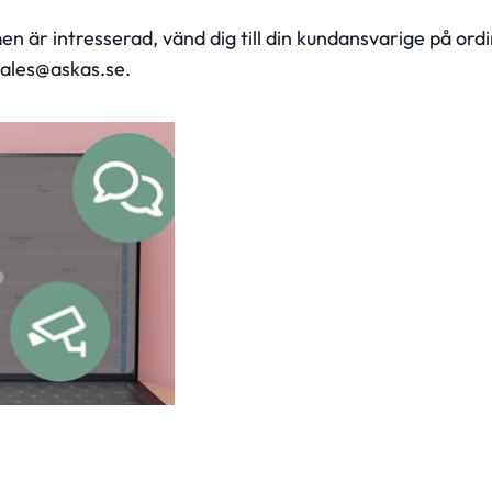
n är intresserad, vänd dig till din kundansvarige på ord
sales@askas.se
.