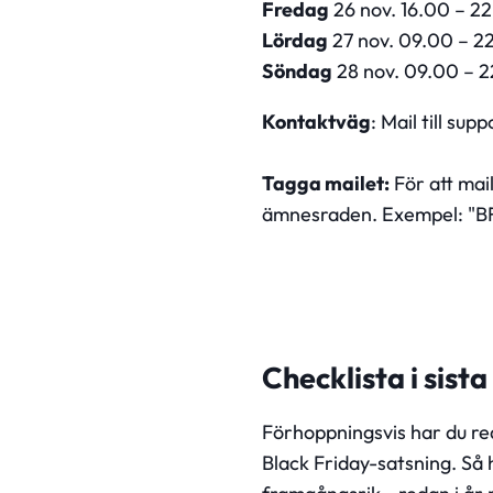
Fredag
26 nov. 16.00 – 2
Lördag
27 nov. 09.00 – 2
Söndag
28 nov. 09.00 – 
Kontaktväg
: Mail till
supp
Tagga mailet:
För att mail
ämnesraden. Exempel: "BF
Checklista i sist
Förhoppningsvis har du red
Black Friday-satsning. Så h