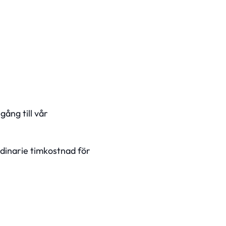
ång till vår
rdinarie timkostnad för