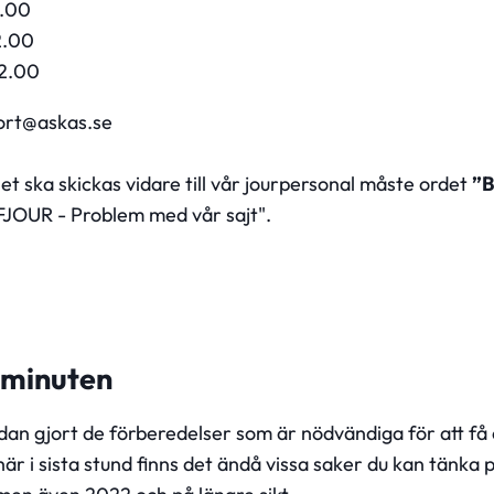
2.00
2.00
22.00
ort@askas.se
et ska skickas vidare till vår jourpersonal måste ordet
”
JOUR - Problem med vår sajt".
a minuten
an gjort de förberedelser som är nödvändiga för att få et
är i sista stund finns det ändå vissa saker du kan tänka på