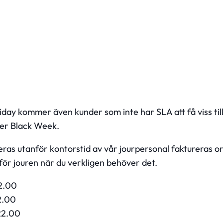
day kommer även kunder som inte har SLA att få viss tillg
der Black Week.
ras utanför kontorstid av vår jourpersonal faktureras o
för jouren när du verkligen behöver det.
2.00
2.00
22.00