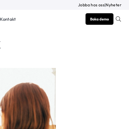
Jobba hos oss
|
Nyheter
Kontakt
Boka demo
k