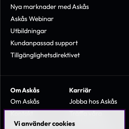
Nya marknader med Askås
Askås Webinar
Utbildningar
Kundanpassad support
Tillgänglighetsdirektivet
Om Askås
Karriär
Om Askås
Jobba hos Askås
Kontakt
Träffa våra
medarbetare
Vi använder cookies
Nyheter