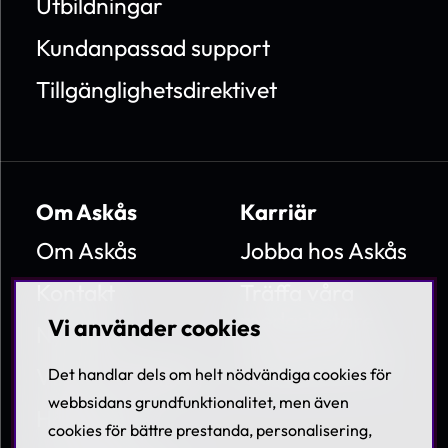
Utbildningar
Kundanpassad support
Tillgänglighetsdirektivet
Om Askås
Karriär
Om Askås
Jobba hos Askås
Kontakt
Träffa våra
medarbetare
Vi använder cookies
Nyheter
Lediga tjänster
Villkor & Policies
Det handlar dels om helt nödvändiga cookies för
webbsidans grundfunktionalitet, men även
Hållbarhet
cookies för bättre prestanda, personalisering,