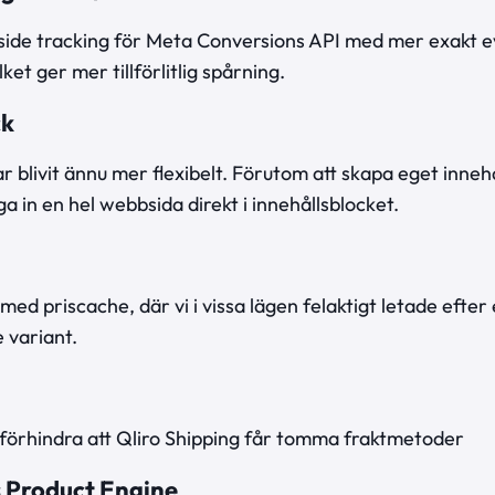
 side tracking för Meta Conversions API med mer exakt ev
ket ger mer tillförlitlig spårning.
ck
r blivit ännu mer flexibelt. Förutom att skapa eget innehå
 lägga in en hel webbsida direkt i innehållsbloc
ed priscache, där vi i vissa lägen felaktigt letade efter 
 variant.
t förhindra att Qliro Shipping får tomma fraktmetoder
s Product Engine