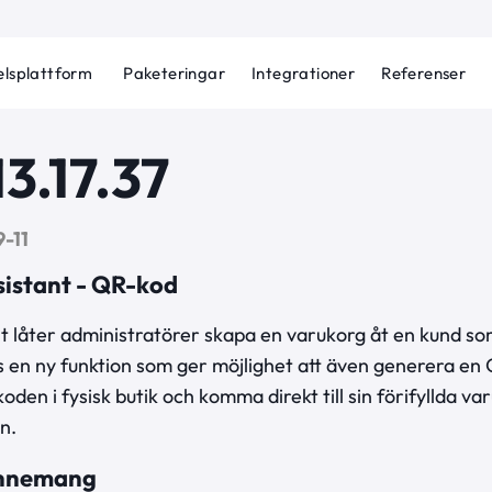
lsplattform
Paketeringar
Integrationer
Referenser
13.17.37
-11
istant - QR-kod
t låter administratörer skapa en varukorg åt en kund so
ns en ny funktion som ger möjlighet att även generera e
n i fysisk butik och komma direkt till sin förifyllda var
ln.
onnemang