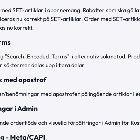
 med SET-artiklar i abonnemang. Rabatter som ska gälla
eras nu korrekt på SET-artiklar. Order med SET-artik
sas nu korrekt.
rms
ning "Search_Encoded_Terms" i alternativ sökmetod. Prod
r söktermer delas upp i flera delar.
ik med apostrof
er/benämningar med apostrofer på ingående artiklar i en
ngar i Admin
ande orderflöde och visuella förbättringar i Admin för K
ng - Meta/CAPI