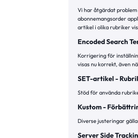
Vi har åtgärdat problem
abonnemangsorder applic
artikel i olika rubriker vi
Encoded Search Te
Korrigering för inställ
visas nu korrekt, även nä
SET-artikel - Rubr
Stöd för använda rubrik
Kustom - Förbättri
Diverse justeringar gäll
Server Side Tracki