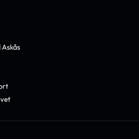
 Askås
ort
ivet