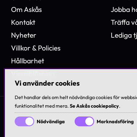
Om Askås
Jobba h
Kontakt
Träffa 
Nyheter
Lediga t
Villkor & Policies
Hållbarhet
Visselblåsning
Vi använder cookies
Det handlar dels om helt nödvändiga cookies för webbsid
funktionalitet med mera.
Se Askås cookiepolicy
.
© 199
Nödvändiga
Marknadsföring