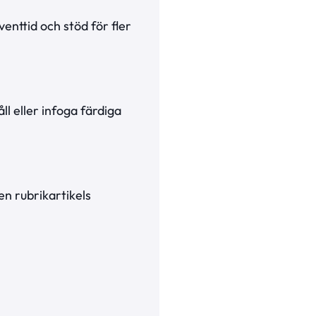
enttid och stöd för fler
ll eller infoga färdiga
ket.
en rubrikartikels