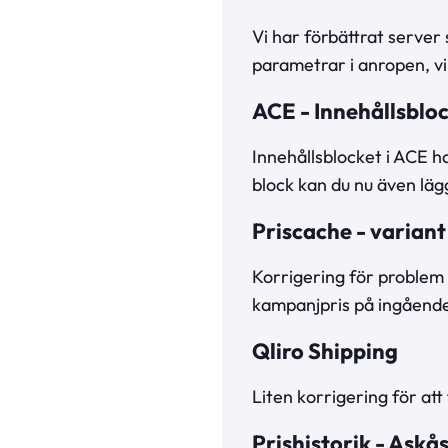
Vi har förbättrat server
parametrar i anropen, vil
ACE - Innehållsblo
Innehållsblocket i ACE ha
block kan du nu även
Priscache - variant
Korrigering för problem m
kampanjpris på ingående
Qliro Shipping
Liten korrigering för at
Prishistorik - Askå