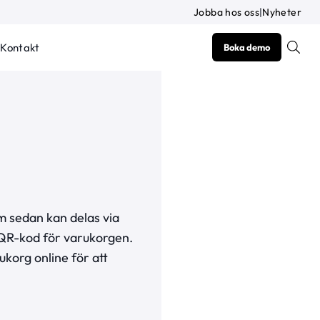
Jobba hos oss
|
Nyheter
Kontakt
Boka demo
m sedan kan delas via
n QR-kod för varukorgen.
ukorg online för att