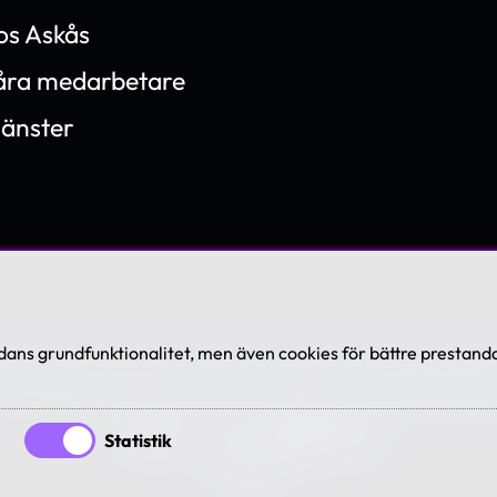
os Askås
våra medarbetare
jänster
ans grundfunktionalitet, men även cookies för bättre prestanda
7-2026 Askås I&R AB. All rights reserved. Se våra
villkor och po
Statistik
In English