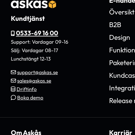
E-hande
Översikt
Kundtjänst
B2B
0533-69 16 00
Design
Support: Vardagar 09-16
Funktio
Sälj: Vardagar 08–17
Lunchstängt 12-13
Paketer
support@askas.se
Kundcas
sales@askas.se
Integrat
Driftinfo
Boka demo
Release 
Om Askås
Karriär