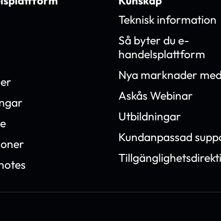
lsplattform
Kunskap
Teknisk information
Så byter du e-
handelsplattform
Nya marknader med
ner
Askås Webinar
ingar
Utbildningar
e
Kundanpassad supp
ioner
Tillgänglighetsdirekt
notes