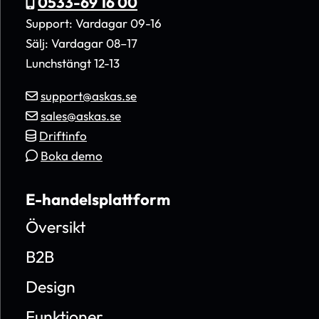
0533-69 16 00
Support: Vardagar 09-16
Sälj: Vardagar 08–17
Lunchstängt 12-13
support@askas.se
sales@askas.se
Driftinfo
Boka demo
E-handelsplattform
Översikt
B2B
Design
Funktioner