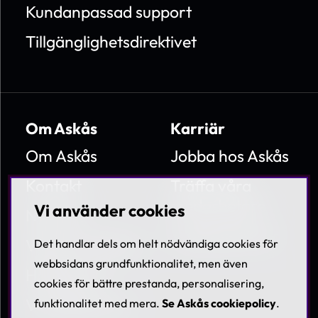
Kundanpassad support
Tillgänglighetsdirektivet
Om Askås
Karriär
Om Askås
Jobba hos Askås
Kontakt
Träffa våra
medarbetare
Vi använder cookies
Nyheter
Lediga tjänster
Villkor & Policies
Det handlar dels om helt nödvändiga cookies för
webbsidans grundfunktionalitet, men även
Hållbarhet
cookies för bättre prestanda, personalisering,
Visselblåsning
funktionalitet med mera.
Se Askås cookiepolicy
.