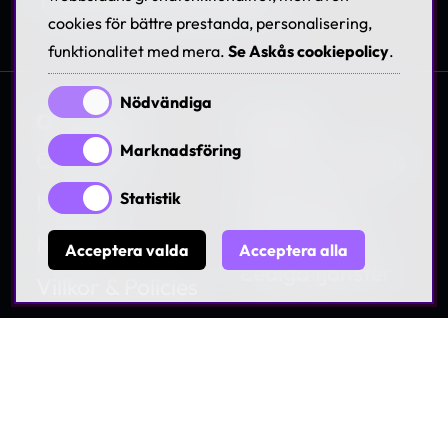
cookies för bättre prestanda, personalisering,
funktionalitet med mera.
Se Askås cookiepolicy
.
Nödvändiga
Om Askås
Karriär
Marknadsföring
Om Askås
Jobba hos Askås
Kontakt
Träffa våra
Statistik
medarbetare
Nyheter
Acceptera valda
Acceptera alla
Lediga tjänster
Villkor & Policies
Hållbarhet
Visselblåsning