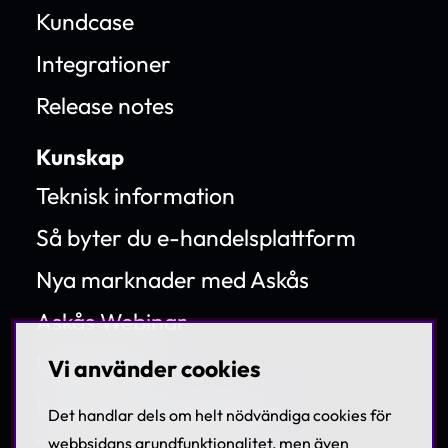
Kundcase
Integrationer
Release notes
Kunskap
Teknisk information
Så byter du e-handelsplattform
Nya marknader med Askås
Askås Webinar
Utbildningar
Vi använder cookies
Kundanpassad support
Det handlar dels om helt nödvändiga cookies för
Tillgänglighetsdirektivet
webbsidans grundfunktionalitet, men även