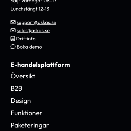
Sälj: Vardagar 08–17
Lunchstängt 12-13
support@askas.se
sales@askas.se
Driftinfo
Boka demo
E-handelsplattform
Översikt
B2B
Design
Funktioner
Paketeringar