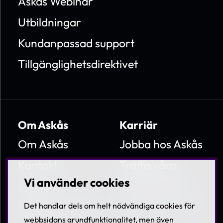
Askås Webinar
Utbildningar
Kundanpassad support
Tillgänglighetsdirektivet
Om Askås
Karriär
Om Askås
Jobba hos Askås
Kontakt
Träffa våra
medarbetare
Vi använder cookies
Nyheter
Lediga tjänster
Villkor & Policies
Det handlar dels om helt nödvändiga cookies för
webbsidans grundfunktionalitet, men även