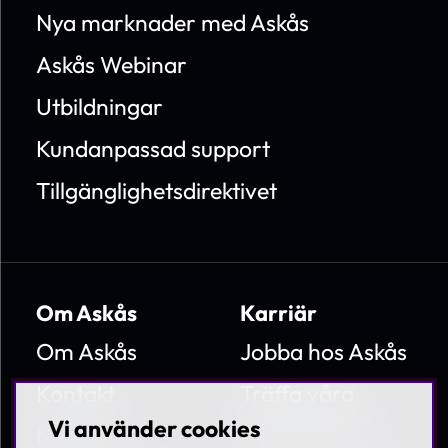
Nya marknader med Askås
Askås Webinar
Utbildningar
Kundanpassad support
Tillgänglighetsdirektivet
Om Askås
Karriär
Om Askås
Jobba hos Askås
Kontakt
Träffa våra
medarbetare
Vi använder cookies
Nyheter