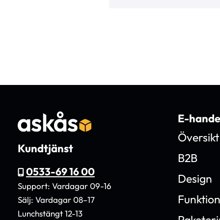
E-hande
Översikt
Kundtjänst
B2B
0533-69 16 00
Design
Support: Vardagar 09-16
Funktio
Sälj: Vardagar 08–17
Lunchstängt 12-13
Paketer