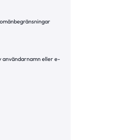
d domänbegränsningar
av användarnamn eller e-