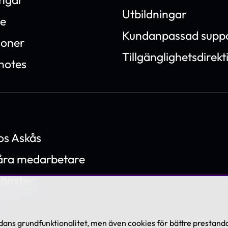
Utbildningar
e
Kundanpassad supp
ioner
Tillgänglighetsdirekt
notes
os Askås
våra medarbetare
jänster
ans grundfunktionalitet, men även cookies för bättre prestanda