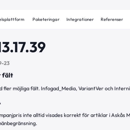
lsplattform
Paketeringar
Integrationer
Referenser
13.17.39
9-23
 fält
 fler möjliga fält. Infogad_Media, VariantVer och Intern
A
panjpris inte alltid visades korrekt för artiklar i Askås
änbegränsning.