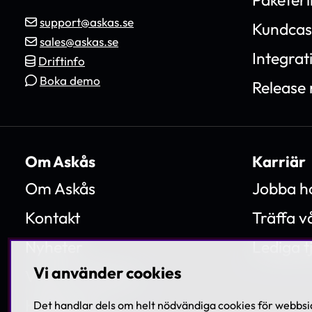
support@askas.se
Kundcas
sales@askas.se
Integrat
Driftinfo
Boka demo
Release 
Om Askås
Karriär
Om Askås
Jobba h
Kontakt
Träffa 
Nyheter
Lediga t
Vi använder cookies
Villkor & Policies
Hållbarhet
Det handlar dels om helt nödvändiga cookies för webbsid