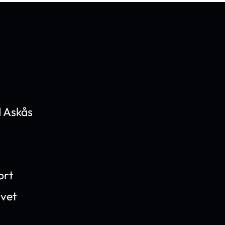
 Askås
ort
ivet