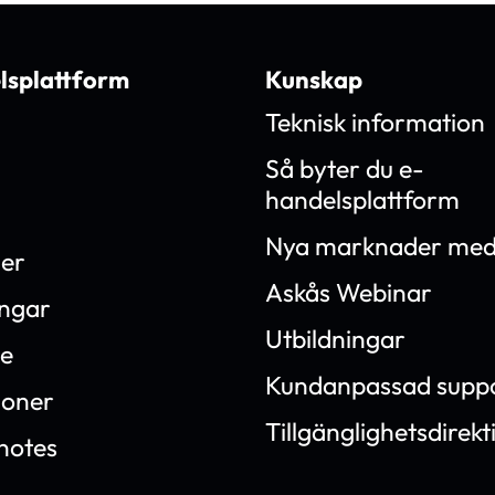
lsplattform
Kunskap
Teknisk information
Så byter du e-
handelsplattform
Nya marknader med
ner
Askås Webinar
ingar
Utbildningar
e
Kundanpassad supp
ioner
Tillgänglighetsdirekt
notes