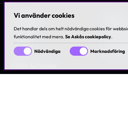
Vi använder cookies
Om Askås
Karriär
Om Askås
Jobba h
Det handlar dels om helt nödvändiga cookies för webbsid
funktionalitet med mera.
Se Askås cookiepolicy
.
Kontakt
Träffa 
Nödvändiga
Marknadsföring
Nyheter
Lediga t
Villkor & Policies
Hållbarhet
Visselblåsning
© 199