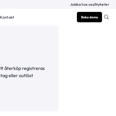
Jobba hos oss
|
Nyheter
Kontakt
Boka demo
tt återköp registreras
tag eller outlöst