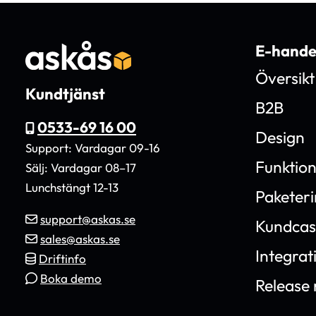
E-hande
Översikt
Kundtjänst
B2B
0533-69 16 00
Design
Support: Vardagar 09-16
Funktio
Sälj: Vardagar 08–17
Lunchstängt 12-13
Paketer
support@askas.se
Kundcas
sales@askas.se
Integrat
Driftinfo
Boka demo
Release 