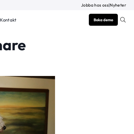
Jobba hos oss
|
Nyheter
Kontakt
Boka demo
nare