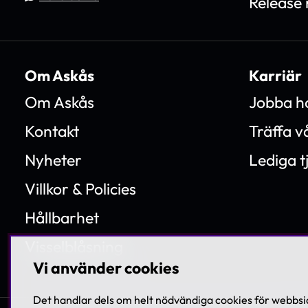
Release 
Om Askås
Karriär
Om Askås
Jobba h
Kontakt
Träffa 
Nyheter
Lediga t
Villkor & Policies
Hållbarhet
Visselblåsning
Vi använder cookies
Det handlar dels om helt nödvändiga cookies för webbsid