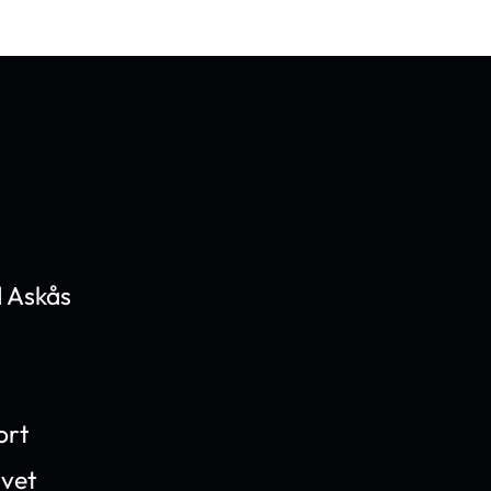
 Askås
ort
ivet