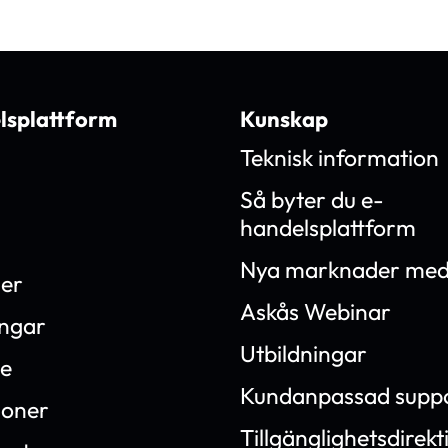
lsplattform
Kunskap
Teknisk information
Så byter du e-
handelsplattform
Nya marknader med
ner
Askås Webinar
ingar
Utbildningar
e
Kundanpassad supp
ioner
Tillgänglighetsdirekt