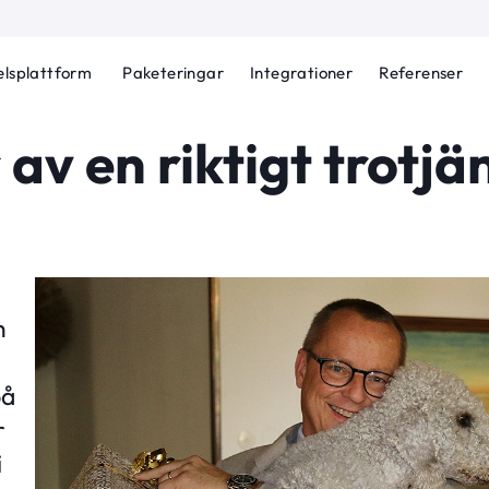
lsplattform
Paketeringar
Integrationer
Referenser
 av en riktigt trotjä
h
på
r
i