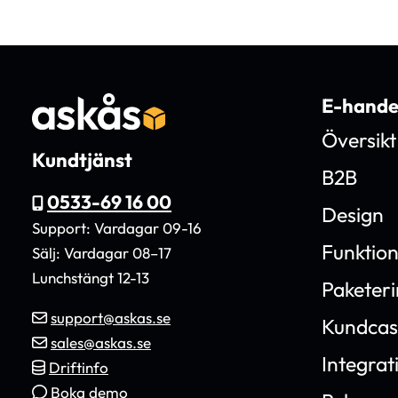
E-hande
Översikt
Kundtjänst
B2B
0533-69 16 00
Design
Support: Vardagar 09-16
Funktio
Sälj: Vardagar 08–17
Lunchstängt 12-13
Paketer
support@askas.se
Kundcas
sales@askas.se
Integrat
Driftinfo
Boka demo