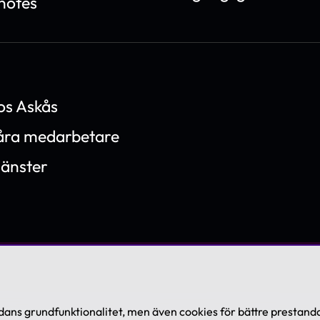
notes
os Askås
våra medarbetare
jänster
ans grundfunktionalitet, men även cookies för bättre prestanda