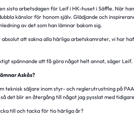
 sista arbetsdagen för Leif i HK-huset i Säffle. När han nu
 dubbla känslor för honom själv. Glädjande och inspirera
nledning av det som han lämnar bakom sig.
absolut att sakna alla härliga arbetskamrater, vi har haft
ktigt spännande att få göra något helt annat, säger Leif.
 lämnar Askås?
m teknisk säljare inom styr- och reglerutrustning på PA
så det blir en återgång till något jag pysslat med tidigare
cka till och tacka för tio härliga år?