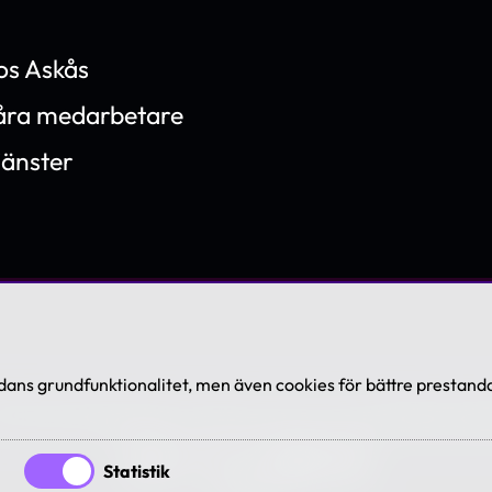
os Askås
våra medarbetare
jänster
ans grundfunktionalitet, men även cookies för bättre prestanda
7-2026 Askås I&R AB. All rights reserved. Se våra
villkor och po
Statistik