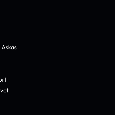
 Askås
ort
ivet