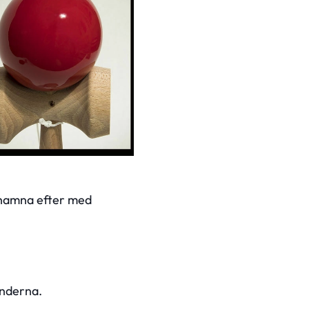
år hamna efter med
underna.