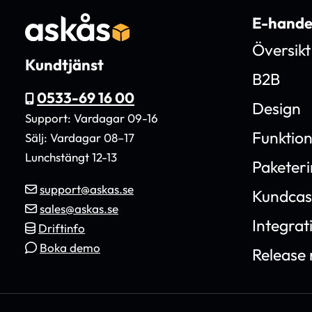
E-hande
Översikt
Kundtjänst
B2B
0533-69 16 00
Design
Support: Vardagar 09-16
Funktio
Sälj: Vardagar 08–17
Lunchstängt 12-13
Paketer
support@askas.se
Kundcas
sales@askas.se
Integrat
Driftinfo
Boka demo
Release 