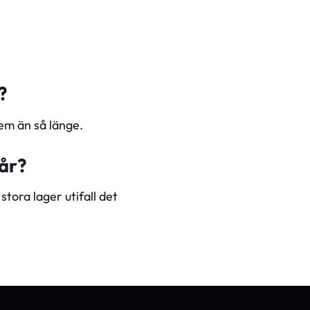
?
em än så länge.
får?
tora lager utifall det