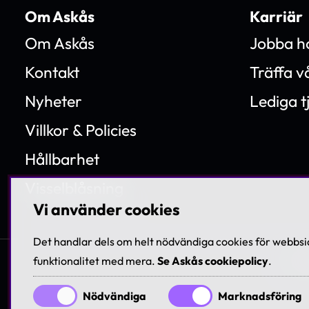
Om Askås
Karriär
Om Askås
Jobba h
Kontakt
Träffa 
Nyheter
Lediga t
Villkor & Policies
Hållbarhet
Visselblåsning
Vi använder cookies
Det handlar dels om helt nödvändiga cookies för webbsid
funktionalitet med mera.
Se Askås cookiepolicy
.
© 199
Nödvändiga
Marknadsföring