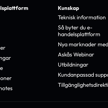
lsplattform
Kunskap
Teknisk information
Så byter du e-
handelsplattform
Nya marknader med
ner
Askås Webinar
ingar
Utbildningar
e
Kundanpassad supp
ioner
Tillgänglighetsdirekt
notes