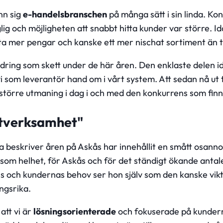
nn sig
e-handelsbranschen
på många sätt i sin linda. Ko
g och möjligheten att snabbt hitta kunder var större. I
a mer pengar och kanske ett mer nischat sortiment än t
ndring som skett under de här åren. Den enklaste delen ida
i som leverantör hand om i vårt system. Att sedan nå ut 
 större utmaning i dag i och med den konkurrens som finn
rtverksamhet"
beskriver åren på Askås har innehållit en smått osannoli
som helhet, för Askås och för det ständigt ökande antal
s och kundernas behov ser hon själv som den kanske viktig
ngsrika.
att vi är
lösningsorienterade
och fokuserade på kunder