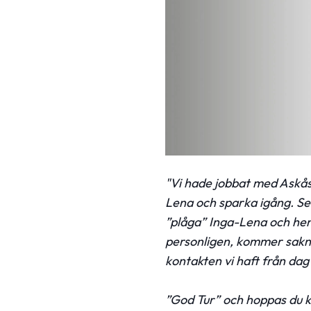
"Vi hade jobbat med Askås 
Lena och sparka igång. Seda
”plåga” Inga-Lena och he
personligen, kommer sakna
kontakten vi haft från dag 
”God Tur” och hoppas du k