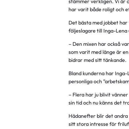
stämmer verkligen. Vi är 
har varit både roligt och ef
Det bästa med jobbet har v
följeslagare till Inga-Len
– Den mixen har också vari
som varit med länge är en 
bidrar med sitt tänkande.
Bland kunderna har Inga-
personliga och ”arbetskamr
– Flera har ju blivit vänn
sin tid och nu känns det tro
Hädanefter blir det andra
sitt stora intresse för fri