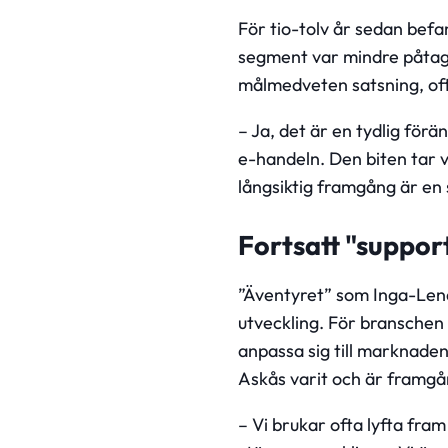
För tio-tolv år sedan befa
segment var mindre påtagli
målmedveten satsning, oft
– Ja, det är en tydlig förä
e-handeln. Den biten tar v
långsiktig framgång är en
Fortsatt "suppo
”Äventyret” som Inga-Lena 
utveckling. För branschen 
anpassa sig till marknaden
Askås varit och är framgå
– Vi brukar ofta lyfta fram 