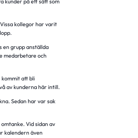
a kunder på ett sätt som
Vissa kollegor har varit
lopp.
its en grupp anställda
gre medarbetare och
kommit att bli
å av kunderna här intill.
akna. Sedan har var sak
 omtanke. Vid sidan av
lär kalendern även