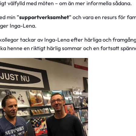
ligt välfylld med möten – om än mer informella sådana.
ed min ”
supportverksamhet
” och vara en resurs för fa
äger Inga-Lena.
ollegor tackar av Inga-Lena efter härliga och framgång
önska henne en riktigt härlig sommar och en fortsatt spänn