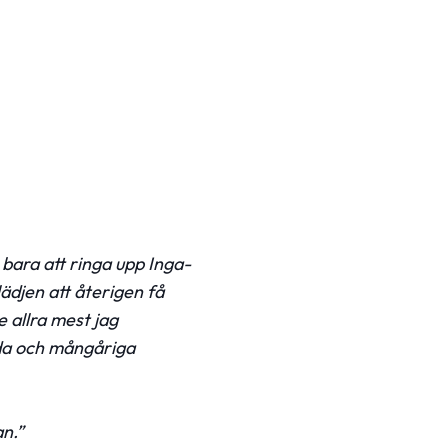
 bara att ringa upp Inga-
lädjen att återigen få
allra mest jag
eda och mångåriga
n.”