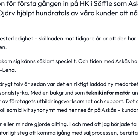
n för första gången in på HK i Säffle som As
Djärv hjälpt hundratals av våra kunder att 
mesterledighet – skillnaden mot tidigare år är att den 
en.
bakom sig känns såklart speciellt. Och tiden med Askås ha
a-Lena.
rygt tolv år sedan var det en riktigt laddad ny medarbet
personalstyrka. Med en bakgrund som
teknikinformatör
an
t av företagets utbildningsverksamhet och support. Det 
roll som blivit synonymt med hennes år på Askås – kundan
r eller mindre gjorde allting. I och med att jag började t
aturligt steg att komma igång med säljprocessen, berätt