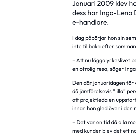
Januari 2009 klev ho
dess har Inga-Lena 
e-handlare.
I dag påbörjar hon sin se
inte tillbaka efter sommar
– Att nu lägga yrkeslivet 
en otrolig resa, säger Ing
Den där januaridagen för d
då jämförelsevis ”lilla” 
att projektleda en uppstar
innan hon gled över i den 
– Det var en tid då alla me
med kunder blev det ett n