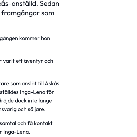
kås-anställd. Sedan
nå framgångar som
här gången kommer hon
r varit ett äventyr och
are som anslöt till Askås
ställdes Inga-Lena för
dröjde dock inte länge
svarig och säljare.
a samtal och få kontakt
ar Inga-Lena.