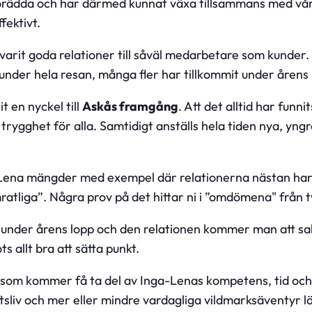
orädda och har därmed kunnat växa tillsammans med vår
fektivt.
arit goda relationer till såväl medarbetare som kunder. 
a under hela resan, många fler har tillkommit under årens 
t en nyckel till
Askås framgång
. Att det alltid har funn
trygghet för alla. Samtidigt anställs hela tiden nya, yn
Lena mängder med exempel där relationerna nästan har 
atliga”. Några prov på det hittar ni i ”omdömena" från tv
er under årens lopp och den relationen kommer man att s
ts allt bra att sätta punkt.
 som kommer få ta del av Inga-Lenas kompetens, tid och
luftsliv och mer eller mindre vardagliga vildmarksäventyr 