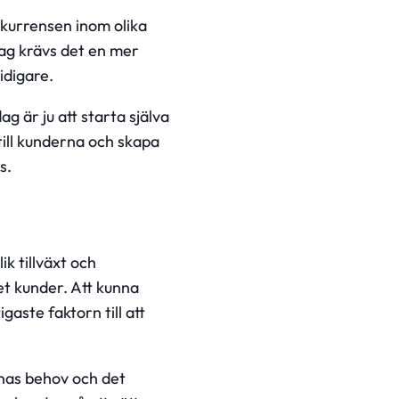
nkurrensen inom olika
dag krävs det en mer
idigare.
g är ju att starta själva
till kunderna och skapa
s.
k tillväxt och
et kunder. Att kunna
aste faktorn till att
nas behov och det