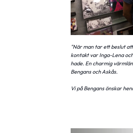
"När man tar ett beslut at
kontakt var Inga-Lena och 
hade. En charmig värmländ
Bengans och Askås.
Vi på Bengans önskar henn