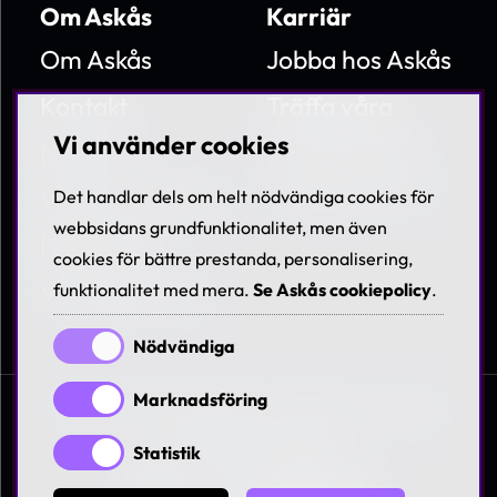
Om Askås
Karriär
Om Askås
Jobba hos Askås
Kontakt
Träffa våra
medarbetare
Vi använder cookies
Nyheter
Lediga tjänster
Villkor & Policies
Det handlar dels om helt nödvändiga cookies för
webbsidans grundfunktionalitet, men även
Hållbarhet
cookies för bättre prestanda, personalisering,
Visselblåsning
funktionalitet med mera.
Se Askås cookiepolicy
.
Nödvändiga
Marknadsföring
© 1997-2026 Askås I&R AB. All rights reserved. Se
våra
villkor och policies
Statistik