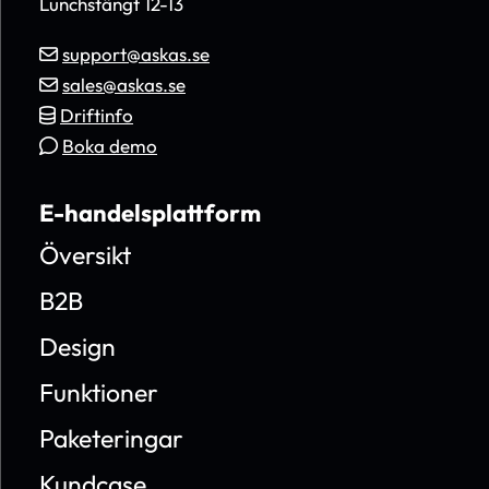
Lunchstängt 12-13
support@askas.se
sales@askas.se
Driftinfo
Boka demo
E-handelsplattform
Översikt
B2B
Design
Funktioner
Paketeringar
Kundcase