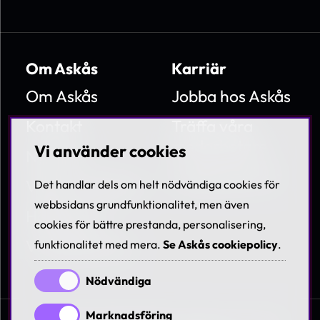
Om Askås
Karriär
Om Askås
Jobba hos Askås
Kontakt
Träffa våra
medarbetare
Vi använder cookies
Nyheter
Lediga tjänster
Villkor & Policies
Det handlar dels om helt nödvändiga cookies för
webbsidans grundfunktionalitet, men även
Hållbarhet
cookies för bättre prestanda, personalisering,
Visselblåsning
funktionalitet med mera.
Se Askås cookiepolicy
.
Nödvändiga
Marknadsföring