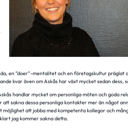
.
da, en ”doer”-mentalitet och en företagskultur präglat a
farande kvar även om Askås har växt mycket sedan dess, 
skås handlar mycket om personliga möten och goda rel
 att sakna dessa personliga kontakter mer än något ann
fått möjlighet att jobba med kompetenta kollegor och må
 klart jag kommer sakna detta.