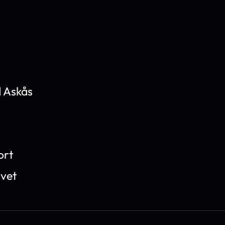
 Askås
ort
ivet