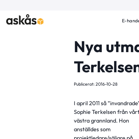
E-hande
Nya utma
Terkelse
Publicerat: 2016-10-28
I april 2011 så ”invandrade
Sophie Terkelsen från vår
västra grannland. Hon
anställdes som
projektledare/säljare på