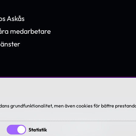
os Askås
våra medarbetare
jänster
ans grundfunktionalitet, men även cookies för bättre prestanda
7-2026 Askås I&R AB. All rights reserved. Se våra
villkor och po
Statistik