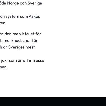
både Norge och Sverige
 och system som Askås
rer.
ärlden men istället för
och marknadschef för
ch är Sveriges mest
jakt som är ett intresse
lsen.