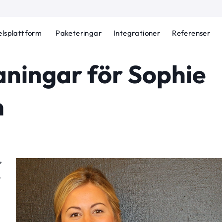
lsplattform
Paketeringar
Integrationer
Referenser
ningar för Sophie
n
”
t