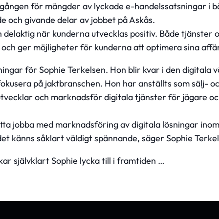
amgången för mängder av lyckade e-handelssatsningar i 
de och givande delar av jobbet på Askås.
n delaktig när kunderna utvecklas positiv. Både tjänster
och ger möjligheter för kunderna att optimera sina affä
ingar för Sophie Terkelsen. Hon blir kvar i den digitala v
fokusera på jaktbranschen. Hon har anställts som sälj- 
tvecklar och marknadsför digitala tjänster för jägare o
ätta jobba med marknadsföring av digitala lösningar inom 
 det känns såklart väldigt spännande, säger Sophie Terke
ar självklart Sophie lycka till i framtiden …