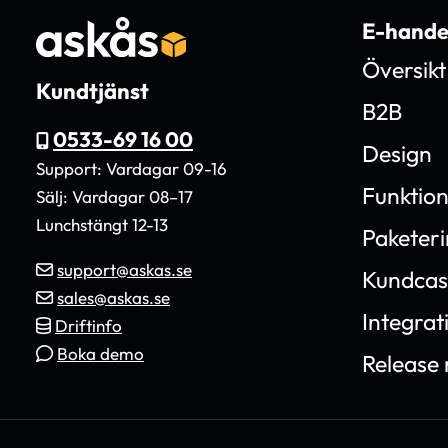
E-hande
Översikt
Kundtjänst
B2B
0533-69 16 00
Design
Support: Vardagar 09-16
Funktio
Sälj: Vardagar 08–17
Lunchstängt 12-13
Paketer
support@askas.se
Kundcas
sales@askas.se
Integrat
Driftinfo
Boka demo
Release 