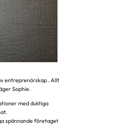
v entreprenörskap . Allt
säger Sophie.
ationer med duktiga
at.
nga spännande företaget