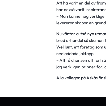
Att ha varit en del av fr
har också varit inspireran
– Man känner sig verklige
levererar skapar en grund 
Nu väntar alltså nya utman
bred e-handel så ska hon 
WeHunt, ett företag som u
nedladdade jaktapp.
– Att få chansen att forts
jag verkligen brinner för,
Alla kollegor på Askås önsk