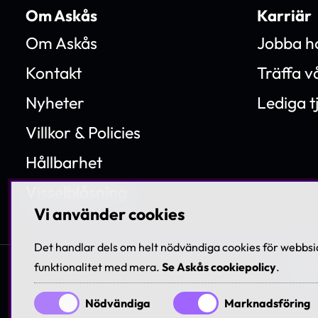
Om Askås
Karriär
Om Askås
Jobba h
Kontakt
Träffa 
Nyheter
Lediga t
Villkor & Policies
Hållbarhet
Visselblåsning
Vi använder cookies
Det handlar dels om helt nödvändiga cookies för webbsid
funktionalitet med mera.
Se Askås cookiepolicy
.
© 199
Nödvändiga
Marknadsföring