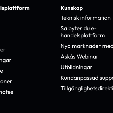
lsplattform
Kunskap
Teknisk information
Så byter du e-
handelsplattform
Nya marknader med
ner
Askås Webinar
ingar
Utbildningar
e
Kundanpassad supp
ioner
Tillgänglighetsdirekt
notes