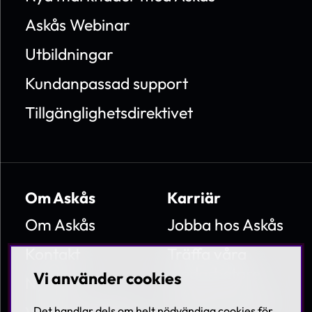
Askås Webinar
Utbildningar
Kundanpassad support
Tillgänglighetsdirektivet
Om Askås
Karriär
Om Askås
Jobba hos Askås
Kontakt
Träffa våra
medarbetare
Vi använder cookies
Nyheter
Lediga tjänster
Det handlar dels om helt nödvändiga cookies för