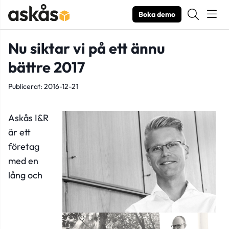
Boka demo
Nu siktar vi på ett ännu
bättre 2017
Publicerat: 2016-12-21
Askås I&R
är ett
företag
med en
lång och