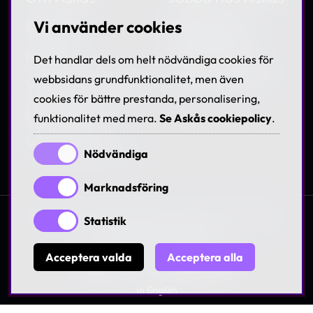
Kontakt
Träffa våra
Vi använder cookies
medarbetare
Nyheter
Det handlar dels om helt nödvändiga cookies för
Lediga tjänster
webbsidans grundfunktionalitet, men även
Villkor & Policies
cookies för bättre prestanda, personalisering,
Hållbarhet
funktionalitet med mera.
Se Askås cookiepolicy
.
Visselblåsning
Nödvändiga
Marknadsföring
© 1997-2026 Askås I&R AB. All rights reserved. Se
Statistik
våra
villkor och policies
Acceptera valda
Acceptera alla
In English