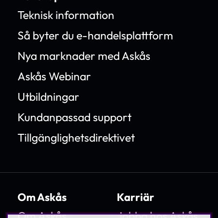
Teknisk information
Så byter du e-handelsplattform
Nya marknader med Askås
Askås Webinar
Utbildningar
Kundanpassad support
Tillgänglighetsdirektivet
Om Askås
Karriär
Om Askås
Jobba hos Askås