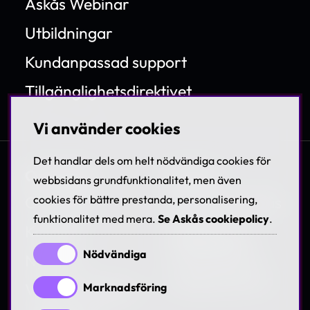
Askås Webinar
Utbildningar
Kundanpassad support
Tillgänglighetsdirektivet
Vi använder cookies
Det handlar dels om helt nödvändiga cookies för
Om Askås
Karriär
webbsidans grundfunktionalitet, men även
cookies för bättre prestanda, personalisering,
Om Askås
Jobba hos Askås
funktionalitet med mera.
Se Askås cookiepolicy
.
Kontakt
Träffa våra
medarbetare
Nödvändiga
Nyheter
Lediga tjänster
Villkor & Policies
Marknadsföring