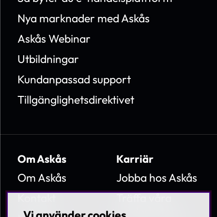
Nya marknader med Askås
Askås Webinar
Utbildningar
Kundanpassad support
Tillgänglighetsdirektivet
Om Askås
Karriär
Om Askås
Jobba hos Askås
Kontakt
Träffa våra
medarbetare
Vi använder cookies