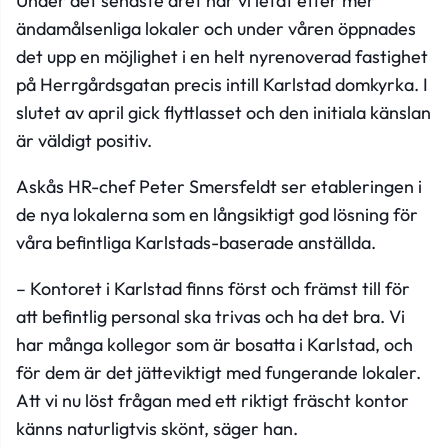
Under det senaste året har vi letat efter mer
ändamålsenliga lokaler och under våren öppnades
det upp en möjlighet i en helt nyrenoverad fastighet
på Herrgårdsgatan precis intill Karlstad domkyrka. I
slutet av april gick flyttlasset och den initiala känslan
är väldigt positiv.
Askås HR-chef Peter Smersfeldt ser etableringen i
de nya lokalerna som en långsiktigt god lösning för
våra befintliga Karlstads-baserade anställda.
– Kontoret i Karlstad finns först och främst till för
att befintlig personal ska trivas och ha det bra. Vi
har många kollegor som är bosatta i Karlstad, och
för dem är det jätteviktigt med fungerande lokaler.
Att vi nu löst frågan med ett riktigt fräscht kontor
känns naturligtvis skönt, säger han.