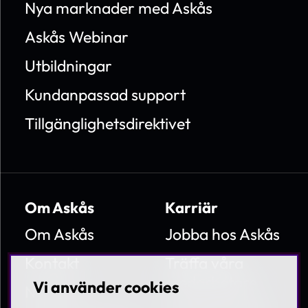
Nya marknader med Askås
Askås Webinar
Utbildningar
Kundanpassad support
Tillgänglighetsdirektivet
Om Askås
Karriär
Om Askås
Jobba hos Askås
Kontakt
Träffa våra
medarbetare
Vi använder cookies
Nyheter