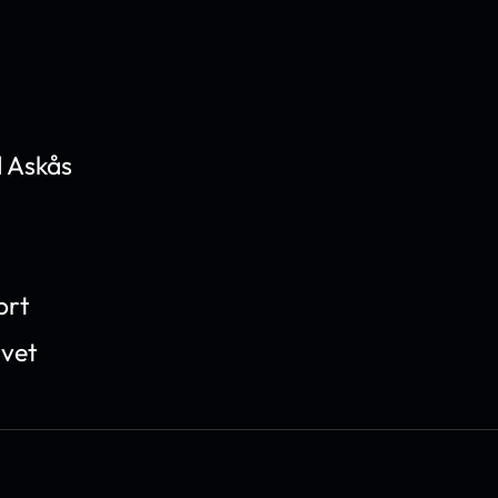
 Askås
ort
ivet