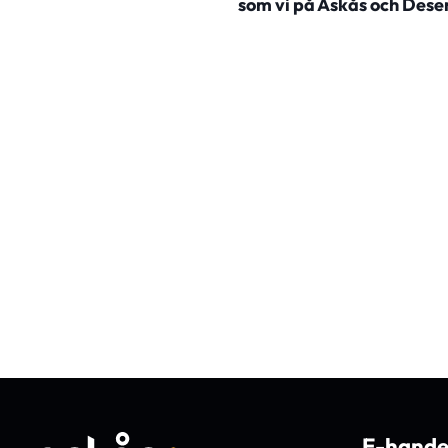
som vi på Askås och Desen
E-hande