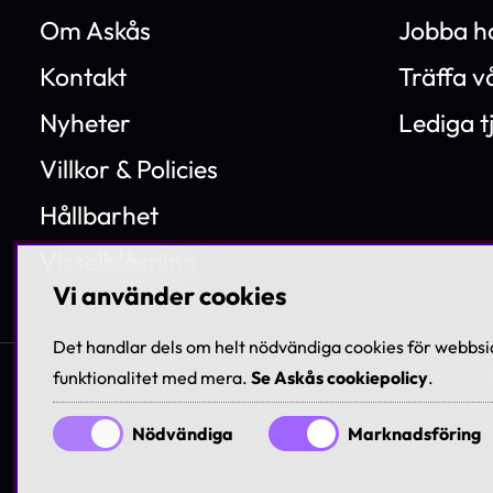
Om Askås
Jobba h
Kontakt
Träffa 
Nyheter
Lediga t
Villkor & Policies
Hållbarhet
Visselblåsning
Vi använder cookies
Det handlar dels om helt nödvändiga cookies för webbsid
funktionalitet med mera.
Se Askås cookiepolicy
.
© 199
Nödvändiga
Marknadsföring