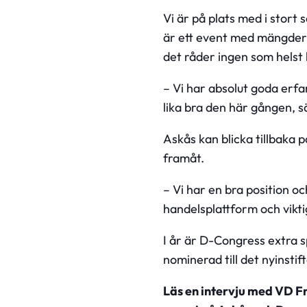
Vi är på plats med i stort
är ett event med mängder 
det råder ingen som helst
– Vi har absolut goda erfa
lika bra den här gången, 
Askås kan blicka tillbaka 
framåt.
– Vi har en bra position o
handelsplattform och vikt
I år är D-Congress extra 
nominerad till det nyinstif
Läs en intervju med VD 