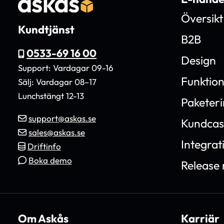
Översikt
Kundtjänst
B2B
0533-69 16 00
Design
Support: Vardagar 09-16
Funktio
Sälj: Vardagar 08–17
Lunchstängt 12-13
Paketer
support@askas.se
Kundcas
sales@askas.se
Integrat
Driftinfo
Boka demo
Release 
Om Askås
Karriär