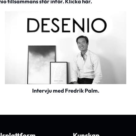
io tillsammans står inför.
Klicka här.
Intervju med Fredrik Palm.
lsplattform
Kunskap