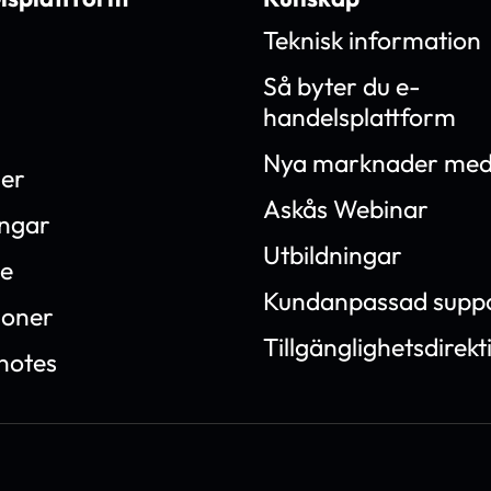
Teknisk information
Så byter du e-
handelsplattform
Nya marknader med
ner
Askås Webinar
ingar
Utbildningar
e
Kundanpassad supp
ioner
Tillgänglighetsdirekt
notes