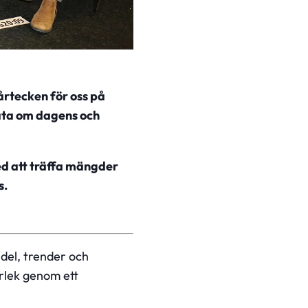
årtecken för oss på
rata om dagens och
med att träffa mängder
s
.
del, trender och
ärlek genom ett