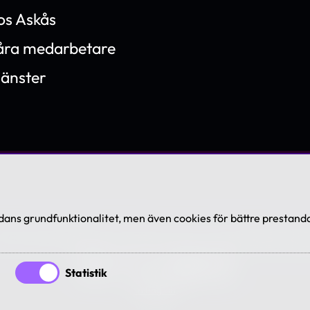
os Askås
våra medarbetare
jänster
ans grundfunktionalitet, men även cookies för bättre prestanda
7-2026 Askås I&R AB. All rights reserved. Se våra
villkor och po
Statistik
In English