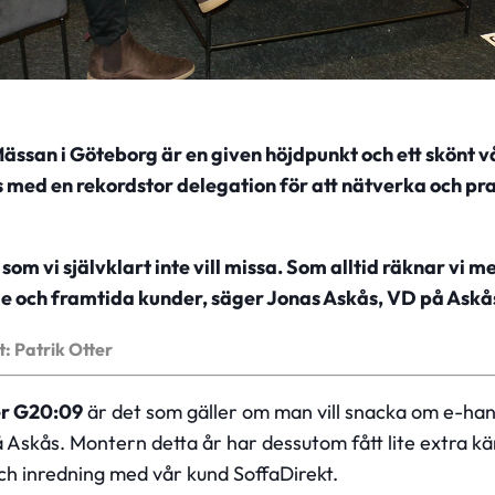
ssan i Göteborg är en given höjdpunkt och ett skönt v
ts med en rekordstor delegation för att nätverka och p
som vi självklart inte vill missa. Som alltid räknar vi 
e och framtida kunder, säger Jonas Askås, VD på Askå
t: Patrik Otter
r G20:09
är det som gäller om man vill snacka om e-han
 Askås. Montern detta år har dessutom fått lite extra k
h inredning med vår kund SoffaDirekt.