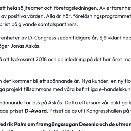
 sett hela säljteamet och företagsledningen. Av erfarenhe
av positiva värden. Alla är här, föreläsningsprogrammet 
 brist på givande samtalspartners.
renheter av D-Congress sedan tidigare år. Självklart hopp
säger Jonas Askås.
på att lyckosamt 2018 och en inledning på det här året m
ch det kommer bli ett spännande år. Nya kunder, en ny ti
iga projekt tillsammans med våra befintliga e-handelskun
spännande för oss på Askås. Detta eftersom vår duktiga
tade priset
D-Award.
Priset delas ut i Kongresshallen på
Fredrik Palm om framgångssagan Desenio och de utman