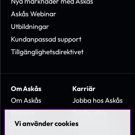
Nya marknader med Askås
Askås Webinar
Utbildningar
Kundanpassad support
Tillgänglighetsdirektivet
Om Askås
Karriär
Om Askås
Jobba hos Askås
Kontakt
Träffa våra
medarbetare
Vi använder cookies
Nyheter
Lediga tjänster