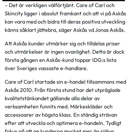
– Det är verkligen välförtjänt. Care of Carl och
Skincity ligger i absolut framkant och att vi på Askås
kan vara med och bidra till deras positiva utveckling
känns såklart jättebra, säger Askås vd Jonas Askås.
Att Askås kunder utmärker sig och tilldelas priser
och utmärkelser är ingen ovanlighet. Detta är dock
första gången en Askås-kund toppar IDG:s lista
över Sveriges vassaste e-handlare.
Care of Carl startade sin e-handel tillsammans med
Askås 2010. Från första stund har det utpräglade
kvalitetstänkandet gällande alla delar av
verksamheten funnits med. Märkeskläder och
accessoarer av högsta klass. En ständig strävan
efter att utveckla och optimera e-handeln. Tydligt
fokus på att ge kunderna mycket mer än själva