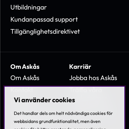
Utbildningar
Kundanpassad support
Tillgänglighetsdirektivet
Om Askås
Karriär
Om Askås
Jobba hos Askås
Kontakt
Träffa våra
medarbetare
Vi använder cookies
Nyheter
Lediga tjänster
Villkor & Policies
Det handlar dels om helt nödvändiga cookies för
webbsidans grundfunktionalitet, men även
Hållbarhet