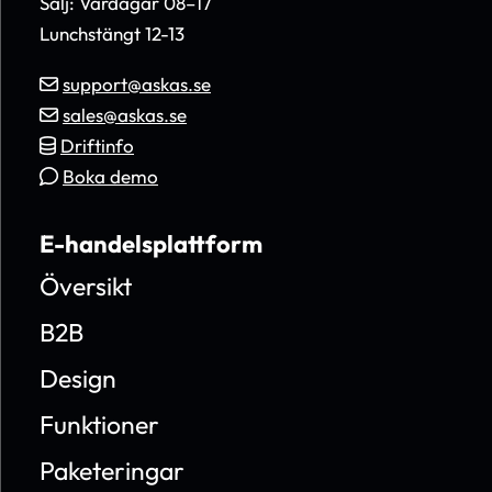
Sälj: Vardagar 08–17
Lunchstängt 12-13
support@askas.se
sales@askas.se
Driftinfo
Boka demo
E-handelsplattform
Översikt
B2B
Design
Funktioner
Paketeringar