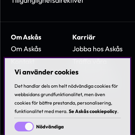
Tillgänglighetsdirektivet
Om Askås
Karriär
Om Askås
Jobba hos Askås
Kontakt
Träffa våra
medarbetare
Vi använder cookies
Nyheter
Lediga tjänster
Villkor & Policies
Det handlar dels om helt nödvändiga cookies för
webbsidans grundfunktionalitet, men även
Hållbarhet
cookies för bättre prestanda, personalisering,
Visselblåsning
funktionalitet med mera.
Se Askås cookiepolicy
.
Nödvändiga