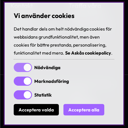
Kontakt
Träffa våra
medarbetare
Vi använder cookies
Nyheter
Lediga tjänster
Villkor & Policies
Det handlar dels om helt nödvändiga cookies för
webbsidans grundfunktionalitet, men även
Hållbarhet
cookies för bättre prestanda, personalisering,
Visselblåsning
funktionalitet med mera.
Se Askås cookiepolicy
.
Nödvändiga
Marknadsföring
© 1997-2026 Askås I&R AB. All rights reserved. Se
våra
villkor och policies
Statistik
Acceptera valda
Acceptera alla
In English