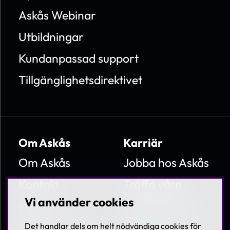
Askås Webinar
Utbildningar
Kundanpassad support
Tillgänglighetsdirektivet
Om Askås
Karriär
Om Askås
Jobba hos Askås
Kontakt
Träffa våra
medarbetare
Vi använder cookies
Nyheter
Lediga tjänster
Villkor & Policies
Det handlar dels om helt nödvändiga cookies för