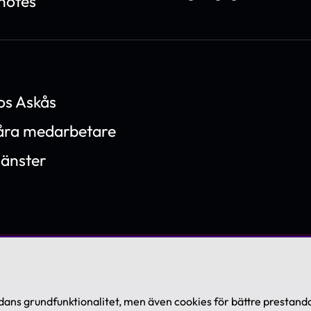
notes
os Askås
våra medarbetare
jänster
ans grundfunktionalitet, men även cookies för bättre prestanda