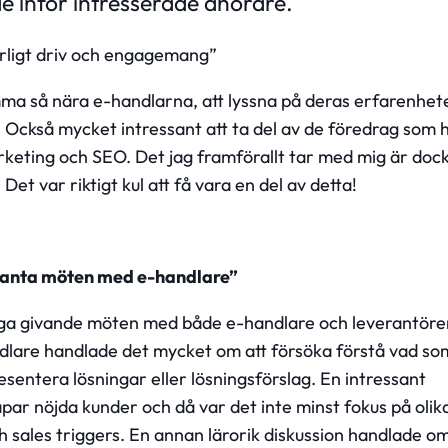
e inför intresserade åhörare.
ärligt driv och engagemang”
ma så nära e-handlarna, att lyssna på deras erfarenhet
Också mycket intressant att ta del av de föredrag som h
eting och SEO. Det jag framförallt tar med mig är doc
t var riktigt kul att få vara en del av detta!
ssanta möten med e-handlare”
ånga givande möten med både e-handlare och leverantörer
dlare handlade det mycket om att försöka förstå vad so
sentera lösningar eller lösningsförslag. En intressant
par nöjda kunder och då var det inte minst fokus på olik
h sales triggers. En annan lärorik diskussion handlade o