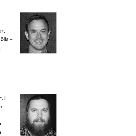
er,
ölls –
k
. I
m
a
m