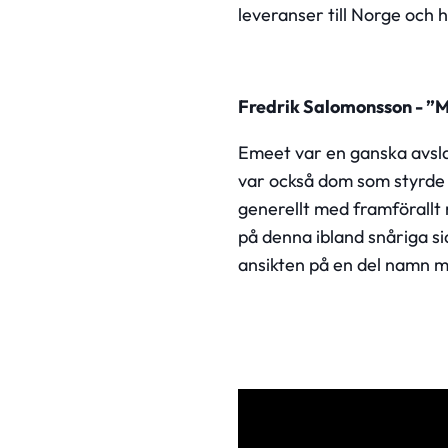
leveranser till Norge och 
Fredrik Salomonsson - ”
Eme
et var en ganska avsla
var också dom som styrde s
generellt med framförallt
på denna ibland snåriga sid
ansikten på en del namn m