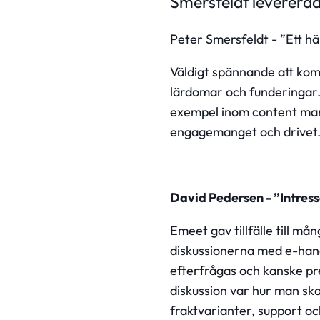
Smersfeldt levererad
Peter Smersfeldt - ”Ett h
Väldigt spännande att kom
lärdomar och funderingar. 
exempel inom content mark
engagemanget och drivet. De
David Pedersen - ”Intre
Emeet gav tillfälle till m
diskussionerna med e-han
efterfrågas och kanske pre
diskussion var hur man ska
fraktvarianter, support oc