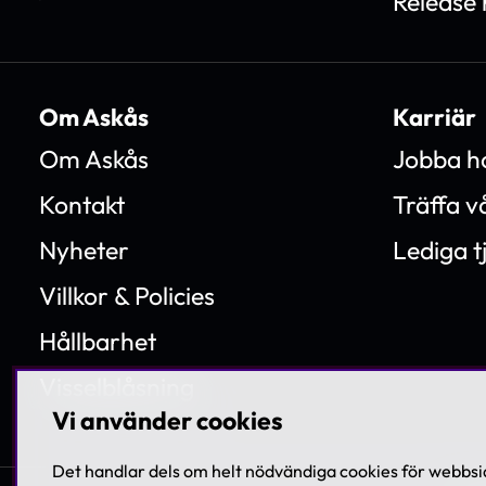
Release 
Om Askås
Karriär
Om Askås
Jobba h
Kontakt
Träffa 
Nyheter
Lediga t
Villkor & Policies
Hållbarhet
Visselblåsning
Vi använder cookies
Det handlar dels om helt nödvändiga cookies för webbsid