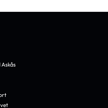
 Askås
ort
ivet