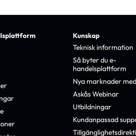
lsplattform
Kunskap
Teknisk information
Så byter du e-
handelsplattform
Nya marknader med
ner
Askås Webinar
ingar
Utbildningar
e
Kundanpassad supp
ioner
Tillgänglighetsdirekt