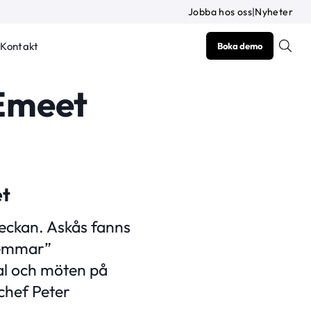
Jobba hos oss
|
Nyheter
Kontakt
Boka demo
 Emeet
et
veckan. Askås fanns
lemmar”
al och möten på
chef Peter