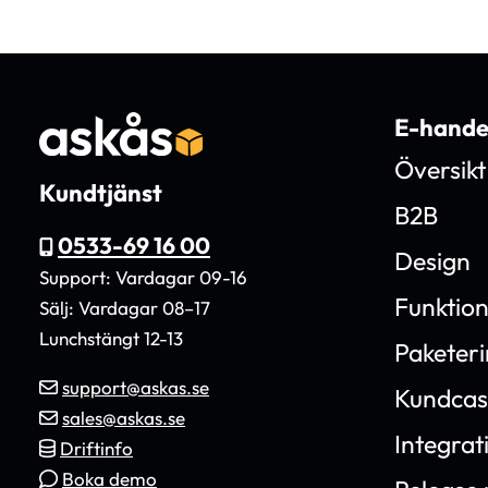
E-hande
Översikt
Kundtjänst
B2B
0533-69 16 00
Design
Support: Vardagar 09-16
Funktio
Sälj: Vardagar 08–17
Lunchstängt 12-13
Paketer
support@askas.se
Kundcas
sales@askas.se
Integrat
Driftinfo
Boka demo