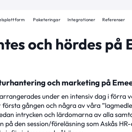
lsplattform
Paketeringar
Integrationer
Referenser
ntes och hördes på
urhantering och marketing på Eme
arrangerades under en intensiv dag i förra 
r första gången och några av våra ”lagmed
dan intrycken och lärdomarna av alla samt
en på den session/föreläsning som Askås HR-