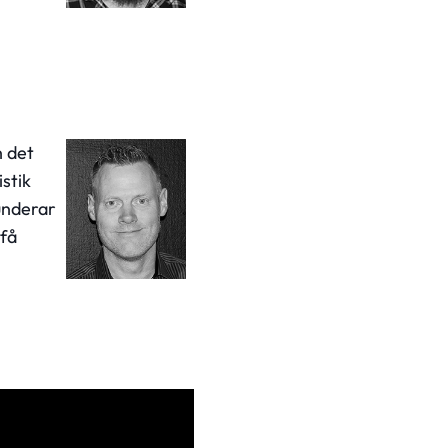
h det
stik
underar
 få