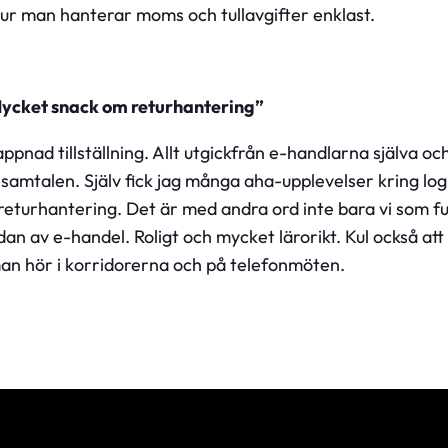
hur man hanterar moms och tullavgifter enklast.
Mycket snack om returhantering”
ppnad tillställning. Allt utgickfrån e-handlarna själva oc
amtalen. Själv fick jag många aha-upplevelser kring logi
 returhantering. Det är med andra ord inte bara vi som f
an av e-handel. Roligt och mycket lärorikt. Kul också att
an hör i korridorerna och på telefonmöten.