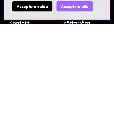
Om Askås
Karriär
Acceptera valda
Acceptera alla
Om Askås
Jobba hos Askås
Kontakt
Träffa våra
medarbetare
Nyheter
Lediga tjänster
Villkor & Policies
Hållbarhet
Visselblåsning
© 1997-2026 Askås I&R AB. All rights reserved. Se
våra
villkor och policies