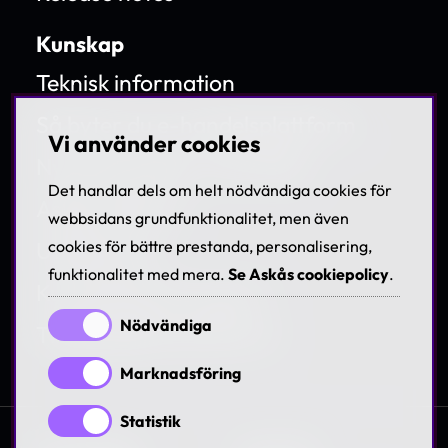
Kunskap
Teknisk information
Så byter du e-handelsplattform
Vi använder cookies
Nya marknader med Askås
Det handlar dels om helt nödvändiga cookies för
Askås Webinar
webbsidans grundfunktionalitet, men även
cookies för bättre prestanda, personalisering,
Utbildningar
funktionalitet med mera.
Se Askås cookiepolicy
.
Kundanpassad support
Nödvändiga
Tillgänglighetsdirektivet
Marknadsföring
Statistik