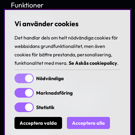
Funktioner
Paketeringar
Vi använder cookies
Kundcase
Det handlar dels om helt nödvändiga cookies för
Integrationer
webbsidans grundfunktionalitet, men även
Release notes
cookies för bättre prestanda, personalisering,
funktionalitet med mera.
Se Askås cookiepolicy
.
Kunskap
Nödvändiga
Teknisk information
Marknadsföring
Så byter du e-handelsplattform
Nya marknader med Askås
Statistik
Askås Webinar
Acceptera valda
Acceptera alla
Utbildningar