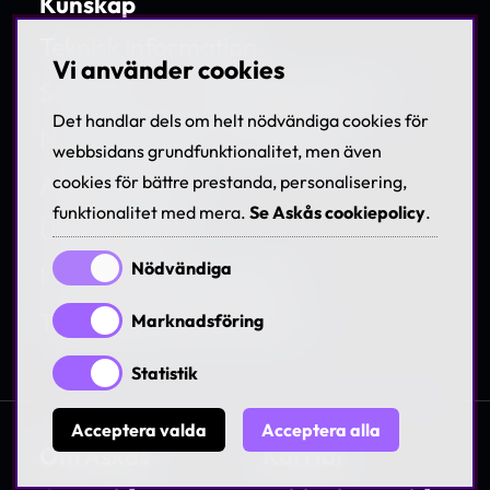
Kunskap
Teknisk information
Vi använder cookies
Så byter du e-handelsplattform
Det handlar dels om helt nödvändiga cookies för
Nya marknader med Askås
webbsidans grundfunktionalitet, men även
Askås Webinar
cookies för bättre prestanda, personalisering,
funktionalitet med mera.
Se Askås cookiepolicy
.
Utbildningar
Nödvändiga
Kundanpassad support
Tillgänglighetsdirektivet
Marknadsföring
Statistik
Acceptera valda
Acceptera alla
Om Askås
Karriär