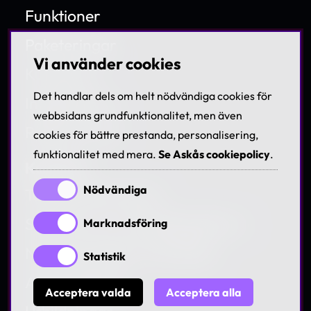
Funktioner
Paketeringar
Vi använder cookies
Kundcase
Det handlar dels om helt nödvändiga cookies för
Integrationer
webbsidans grundfunktionalitet, men även
Release notes
cookies för bättre prestanda, personalisering,
funktionalitet med mera.
Se Askås cookiepolicy
.
Kunskap
Nödvändiga
Teknisk information
Så byter du e-handelsplattform
Marknadsföring
Nya marknader med Askås
Statistik
Askås Webinar
Acceptera valda
Acceptera alla