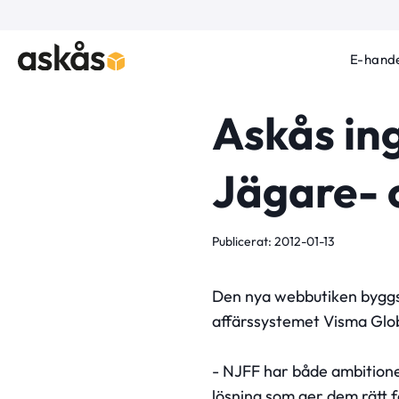
E-hande
Askås in
Jägare- 
Publicerat: 2012-01-13
Den nya webbutiken byggs
affärssystemet Visma Glob
- NJFF har både ambitione
lösning som ger dem rätt f