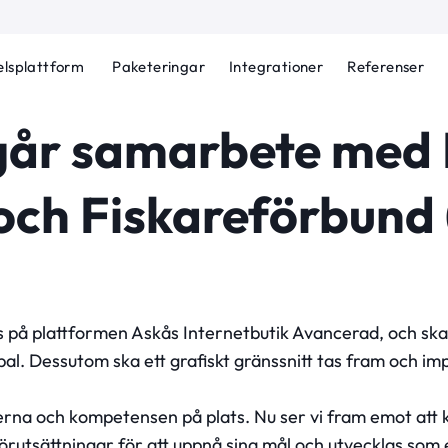
lsplattform
Paketeringar
Integrationer
Referenser
går samarbete med
och Fiskareförbund
 på plattformen Askås Internetbutik Avancerad, och ska
al. Dessutom ska ett grafiskt gränssnitt tas fram och i
rna och kompetensen på plats. Nu ser vi fram emot att
örutsättningar för att uppnå sina mål och utvecklas som 