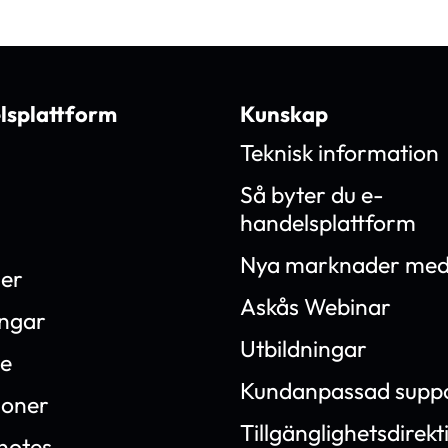
lsplattform
Kunskap
Teknisk information
Så byter du e-
handelsplattform
Nya marknader med
ner
Askås Webinar
ingar
Utbildningar
e
Kundanpassad supp
ioner
Tillgänglighetsdirekt
notes