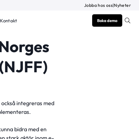
Jobba hos oss
|
Nyheter
Kontakt
Boka demo
 Norges
 (NJFF)
 också integreras med
mplementeras.
 kunna bidra med en
en stark aktör inom e-