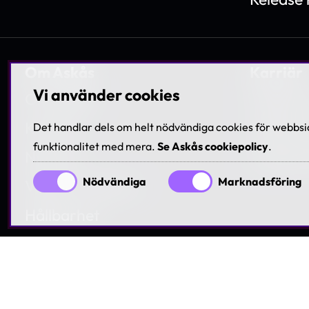
Om Askås
Karriär
Vi använder cookies
Om Askås
Jobba h
Kontakt
Träffa 
Det handlar dels om helt nödvändiga cookies för webbsid
funktionalitet med mera.
Se Askås cookiepolicy
.
Nyheter
Lediga t
Nödvändiga
Marknadsföring
Villkor & Policies
Hållbarhet
Visselblåsning