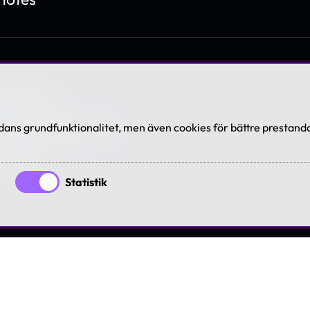
os Askås
våra medarbetare
ans grundfunktionalitet, men även cookies för bättre prestanda
jänster
Statistik