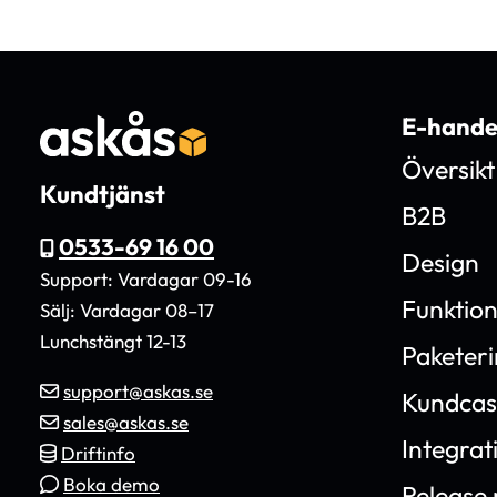
E-hande
Översikt
Kundtjänst
B2B
0533-69 16 00
Design
Support: Vardagar 09-16
Funktio
Sälj: Vardagar 08–17
Lunchstängt 12-13
Paketer
support@askas.se
Kundcas
sales@askas.se
Integrat
Driftinfo
Boka demo
Release 