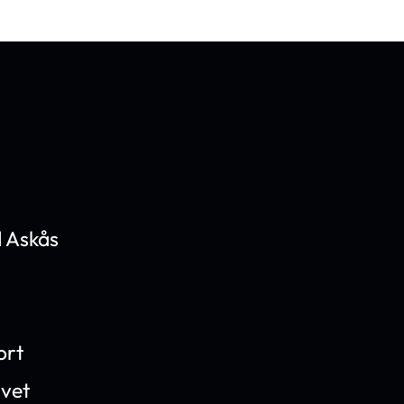
 Askås
ort
ivet